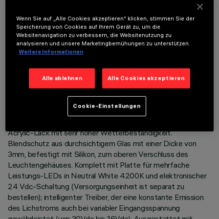
TECHNISCHE DATEN
LETZTES UPDATE: 03.08.2026
Wenn Sie auf „Alle Cookies akzeptieren“ klicken, stimmen Sie der
Speicherung von Cookies auf Ihrem Gerät zu, um die
Websitenavigation zu verbessern, die Websitenutzung zu
BESCHREIBUNG
analysieren und unsere Marketingbemühungen zu unterstützen.
Weitere Informationen
Leuchte für die Beleuchtung mit direktem Licht, zur
Bestückung mit einfarbigen LEDs. Montage als Decken- und
Wandleuchte. Bestehend aus Leuchtkörper und Trägern für
Alle ablehnen
Alle Cookies akzeptieren
die Installation (separat zu bestellen). Körper aus
stranggepresstem Aluminium, mit Endstücken aus Zamak-
Cookie-Einstellungen
Druckguss komplett mit Silikondichtungen.
Oberflächenbehandlung mit flüssigem, UV-strahlenfestem
Acrylic-Lack mit sehr hoher Wetterbeständigkeit.
Blendschutz aus durchsichtigem Glas mit einer Dicke von
3mm, befestigt mit Silikon, zum oberen Verschluss des
Leuchtengehäuses. Komplett mit Platte für mehrfache
Leistungs-LEDs in Neutral White 4200K und elektronischer
24 Vdc-Schaltung (Versorgungseinheit ist separat zu
bestellen); intelligenter Treiber, der eine konstante Emission
des Lichstroms auch bei variabler Eingangsspannung
gewährleistet (von 30Vdc bis 16Vdc). Ausgestattet mit