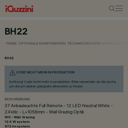
BH22
FARBE
OPTIONALE KOMPONENTEN
TECHNISCHE DATEN
PHOTOMETRIS
BH22
CODE NICHT MEHR IN PRODUKTION
Achtung! Code nicht mehr in produktion. Bitte verwenden sie die suche,
um die am besten geeignete alternative zu finden.
BESCHREIBUNG
37 Anbauleuchte Full Remote - 12 LED Neutral White -
24Vdc - L=1056mm - Wall Grazing Optik
WG - Wall Grazing
12.4 W system
972 lm system