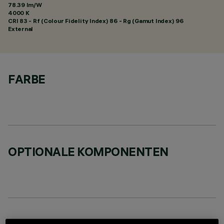
78.39 lm/W
4000 K
CRI
83
- Rf (Colour Fidelity Index) 86 - Rg (Gamut Index) 96
External
FARBE
OPTIONALE KOMPONENTEN