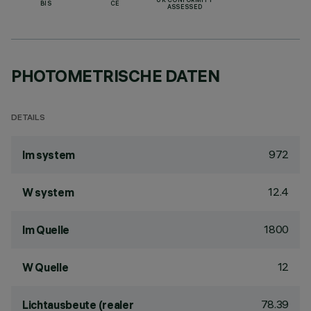
UK CONFORMITY
BIS
CE
ASSESSED
PHOTOMETRISCHE DATEN
DETAILS
972
lm system
12.4
W system
1800
lm Quelle
12
W Quelle
78.39
Lichtausbeute (realer