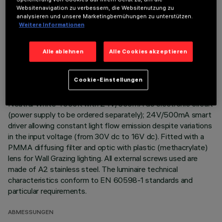
Websitenavigation zu verbessern, die Websitenutzung zu
Direct light luminaire, designed to use monochrome LED
analysieren und unsere Marketingbemühungen zu unterstützen.
Weitere Informationen
lamps. Ceiling- and wall-mounted. Consists of a body and
supports for installation (to be ordered separately). Extruded
aluminium boy, with zamak die-cast end caps complete with
Alle ablehnen
Alle Cookies akzeptieren
silicone seals. Coated with liquid acrylic paint with a high level
of weather and UV ray resistance. The top of the optical
Cookie-Einstellungen
assembly is closed by a 3 mm thick transparent glass screen,
fixed with silicone. Complete with multi-LED power plate in
Neutral White 4000K with 24V/500mA dc electronic circuit
(power supply to be ordered separately); 24V/500mA smart
driver allowing constant light flow emission despite variations
in the input voltage (from 30V dc to 16V dc). Fitted with a
PMMA diffusing filter and optic with plastic (methacrylate)
lens for Wall Grazing lighting. All external screws used are
made of A2 stainless steel. The luminaire technical
characteristics conform to EN 60598-1 standards and
particular requirements.
ABMESSUNGEN