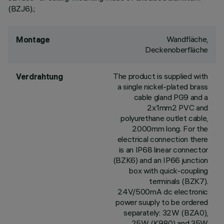
(BZJ6).;
Wandfläche,
Montage
Deckenoberfläche
The product is supplied with
Verdrahtung
a single nickel-plated brass
cable gland PG9 and a
2x1mm2 PVC and
polyurethane outlet cable,
2000mm long. For the
electrical connection there
is an IP68 linear connector
(BZK6) and an IP66 junction
box with quick-coupling
terminals (BZK7).
24V/500mA dc electronic
power suuply to be ordered
separately: 32W (BZA0),
25W (K980) and 35W