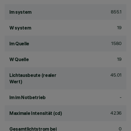
855.1
lm system
19
W system
1580
lm Quelle
19
W Quelle
45.01
Lichtausbeute (realer
Wert)
-
lm im Notbetrieb
4236
Maximale Intensität (cd)
0
Gesamtlichtstrom bei