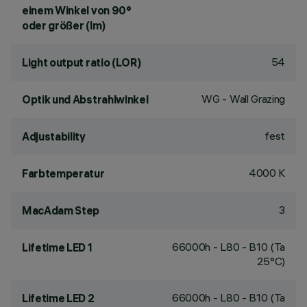
einem Winkel von 90°
oder größer (lm)
54
Light output ratio (LOR)
WG - Wall Grazing
Optik und Abstrahlwinkel
fest
Adjustability
4000 K
Farbtemperatur
3
MacAdam Step
66000h - L80 - B10 (Ta
Lifetime LED 1
25°C)
66000h - L80 - B10 (Ta
Lifetime LED 2