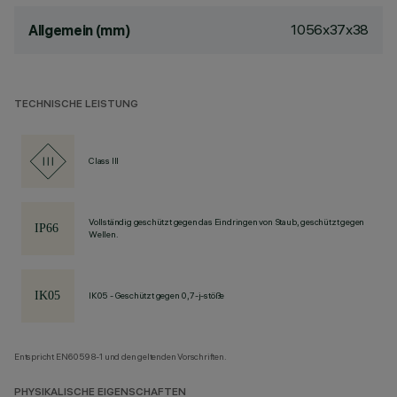
1056x37x38
Allgemein (mm)
TECHNISCHE LEISTUNG
Class III
Vollständig geschützt gegen das Eindringen von Staub, geschützt gegen
Wellen.
IK05 - Geschützt gegen 0,7-j-stöße
Entspricht EN60598-1 und den geltenden Vorschriften.
PHYSIKALISCHE EIGENSCHAFTEN