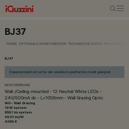
BJ37
FARBE
OPTIONALE KOMPONENTEN
TECHNISCHE DATEN
PHOTOMETRIS
BJ37
Dieses produkt ist nur für den asiatisch-pazifischen markt geeignet
BESCHREIBUNG
Wall-/Ceiling-mounted - 12 Neutral White LEDs -
24V/500mA dc - L=1056mm - Wall Grazing Optic
WG - Wall Grazing
19 W system
855.1 lm system
45.01 lm/W
4000 K