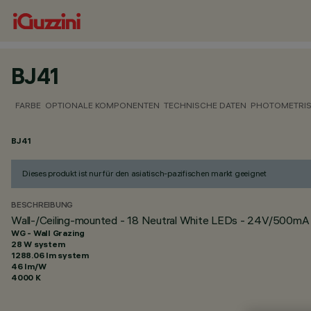
BJ41
FARBE
OPTIONALE KOMPONENTEN
TECHNISCHE DATEN
PHOTOMETRIS
BJ41
Dieses produkt ist nur für den asiatisch-pazifischen markt geeignet
BESCHREIBUNG
Wall-/Ceiling-mounted - 18 Neutral White LEDs - 24V/500mA 
WG - Wall Grazing
28 W system
1288.06 lm system
46 lm/W
4000 K