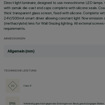
Direct light luminaire, designed to use monochrome LED lamps. C
with zamak die-cast end caps complete with silicone seals. Coate
thick transparent glass screen, fixed with silicone. Complete w
24V/500mA smart driver allowing constant light flow emission de
(methacrylate) lens for Wall Grazing lighting. All external scre
requirements.
ABMESSUNGEN
Allgemein (mm)
TECHNISCHE LEISTUNG
Class III
Vollständig geschützt gegen das Eindringen von Staub, geschützt gegen Wellen.