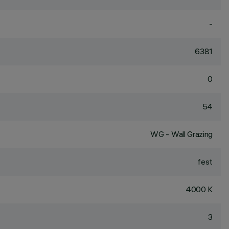
-
6381
0
54
WG - Wall Grazing
fest
4000 K
3