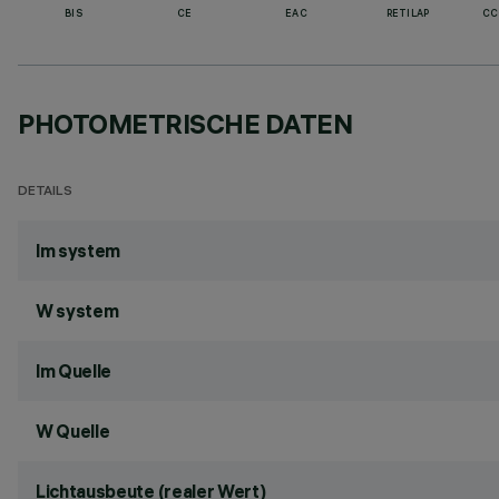
BIS
CE
EAC
RETILAP
CC
PHOTOMETRISCHE DATEN
DETAILS
lm system
W system
lm Quelle
W Quelle
Lichtausbeute (realer Wert)