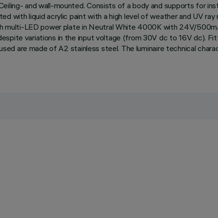
eiling- and wall-mounted. Consists of a body and supports for inst
d with liquid acrylic paint with a high level of weather and UV ray
ith multi-LED power plate in Neutral White 4000K with 24V/500mA d
spite variations in the input voltage (from 30V dc to 16V dc). Fit
ws used are made of A2 stainless steel. The luminaire technical ch