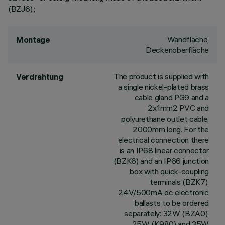
(BZJ6).;
Wandfläche,
Montage
Deckenoberfläche
The product is supplied with
Verdrahtung
a single nickel-plated brass
cable gland PG9 and a
2x1mm2 PVC and
polyurethane outlet cable,
2000mm long. For the
electrical connection there
is an IP68 linear connector
(BZK6) and an IP66 junction
box with quick-coupling
terminals (BZK7).
24V/500mA dc electronic
ballasts to be ordered
separately: 32W (BZA0),
25W (K980) and 35W