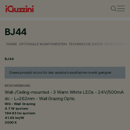
BJ44
FARBE
OPTIONALE KOMPONENTEN
TECHNISCHE DATEN
PHOTOMETRIS
BJ44
Dieses produkt ist nur für den asiatisch-pazifischen markt geeignet
BESCHREIBUNG
Wall-/Ceiling-mounted - 3 Warm White LEDs - 24V/500mA
dc - L=262mm - Wall Grazing Optic
WG - Wall Grazing
4.7 W system
194.83 lm system
41.45 lm/W
3000 K