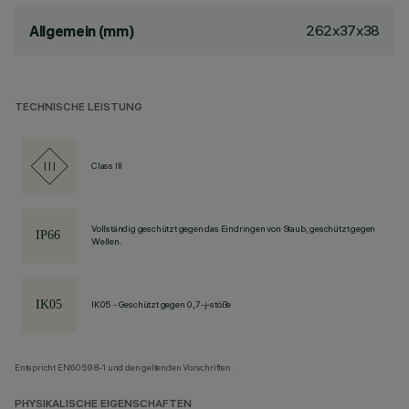
262x37x38
Allgemein (mm)
TECHNISCHE LEISTUNG
Class III
Vollständig geschützt gegen das Eindringen von Staub, geschützt gegen
Wellen.
IK05 - Geschützt gegen 0,7-j-stöße
Entspricht EN60598-1 und den geltenden Vorschriften.
PHYSIKALISCHE EIGENSCHAFTEN