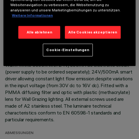
Websitenavigation zu verbessern, die Websitenutzung zu
Direct light luminaire, designed to use monochrome LED
analysieren und unsere Marketingbemühungen zu unterstützen.
Weitere Informationen
lamps. Ceiling- and wall-mounted. Consists of a body and
supports for installation (to be ordered separately). Extruded
aluminium boy, with zamak die-cast end caps complete with
Alle ablehnen
Alle Cookies akzeptieren
silicone seals. Coated with liquid acrylic paint with a high level
of weather and UV ray resistance. The top of the optical
Cookie-Einstellungen
assembly is closed by a 3 mm thick transparent glass screen,
fixed with silicone. Complete with multi-LED power plate in
Warm White 3000K with 24V/500mA dc electronic circuit
(power supply to be ordered separately); 24V/500mA smart
driver allowing constant light flow emission despite variations
in the input voltage (from 30V dc to 16V dc). Fitted with a
PMMA diffusing filter and optic with plastic (methacrylate)
lens for Wall Grazing lighting. All external screws used are
made of A2 stainless steel. The luminaire technical
characteristics conform to EN 60598-1 standards and
particular requirements.
ABMESSUNGEN