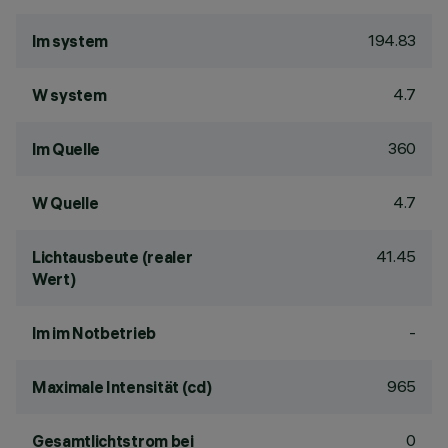
194.83
lm system
4.7
W system
360
lm Quelle
4.7
W Quelle
41.45
Lichtausbeute (realer
Wert)
-
lm im Notbetrieb
965
Maximale Intensität (cd)
0
Gesamtlichtstrom bei