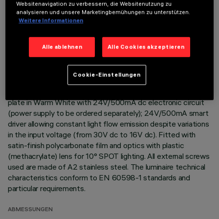
Websitenavigation zu verbessern, die Websitenutzung zu
analysieren und unsere Marketingbemühungen zu unterstützen.
Direct light luminaire, designed to use monochrome LED
Weitere Informationen
lamps. Ceiling- and wall-mounted. Consists of a body and
supports for installation (to be ordered separately). Extruded
Alle ablehnen
Alle Cookies akzeptieren
aluminium body, with zamak die-cast end caps complete with
silicone gaskets. Coated with liquid acrylic paint with a high
level of weather and UV ray resistance. The top of the
Cookie-Einstellungen
optical assembly is closed by a 3 mm thick transparent glass
screen, fixed with silicone. Complete with multi-LED power
plate in Warm White with 24V/500mA dc electronic circuit
(power supply to be ordered separately); 24V/500mA smart
driver allowing constant light flow emission despite variations
in the input voltage (from 30V dc to 16V dc). Fitted with
satin-finish polycarbonate film and optics with plastic
(methacrylate) lens for 10° SPOT lighting. All external screws
used are made of A2 stainless steel. The luminaire technical
characteristics conform to EN 60598-1 standards and
particular requirements.
ABMESSUNGEN