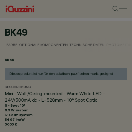
BK49
FARBE
OPTIONALE KOMPONENTEN
TECHNISCHE DATEN
PHOTOMETRIS
BK49
Dieses produkt ist nur für den asiatisch-pazifischen markt geeignet
BESCHREIBUNG
Mini - Wall-/Ceiling-mounted - Warm White LED -
24V/500mA dc - L=528mm - 10° Spot Optic
S - Spot 10°
9.3 W system
511.2 lm system
54.97 lm/W
3000 K