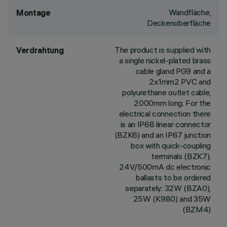
Wandfläche,
Montage
Deckenoberfläche
The product is supplied with
Verdrahtung
a single nickel-plated brass
cable gland PG9 and a
2x1mm2 PVC and
polyurethane outlet cable,
2000mm long. For the
electrical connection there
is an IP68 linear connector
(BZK6) and an IP67 junction
box with quick-coupling
terminals (BZK7).
24V/500mA dc electronic
ballasts to be ordered
separately: 32W (BZA0),
25W (K980) and 35W
(BZM4)