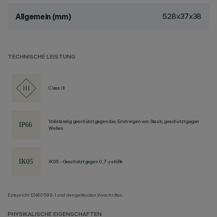
528x37x38
Allgemein (mm)
TECHNISCHE LEISTUNG
Class III
Vollständig geschützt gegen das Eindringen von Staub, geschützt gegen
Wellen.
IK05 - Geschützt gegen 0,7-j-stöße
Entspricht EN60598-1 und den geltenden Vorschriften.
PHYSIKALISCHE EIGENSCHAFTEN