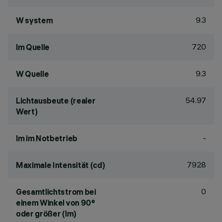
9.3
W system
720
lm Quelle
9.3
W Quelle
54.97
Lichtausbeute (realer
Wert)
-
lm im Notbetrieb
7928
Maximale Intensität (cd)
0
Gesamtlichtstrom bei
einem Winkel von 90°
oder größer (lm)