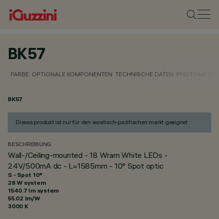
BK57
FARBE
OPTIONALE KOMPONENTEN
TECHNISCHE DATEN
PHOTOMETRIS
BK57
Dieses produkt ist nur für den asiatisch-pazifischen markt geeignet
BESCHREIBUNG
Wall-/Ceiling-mounted - 18 Wram White LEDs -
24V/500mA dc - L=1585mm - 10° Spot optic
S - Spot 10°
28 W system
1540.7 lm system
55.02 lm/W
3000 K