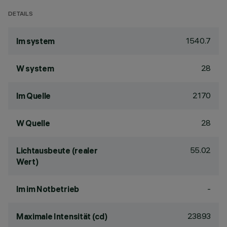
DETAILS
1540.7
lm system
28
W system
2170
lm Quelle
28
W Quelle
55.02
Lichtausbeute (realer
Wert)
-
lm im Notbetrieb
23893
Maximale Intensität (cd)