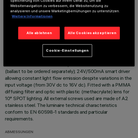
Speicherung von Cookies auf Ihrem Gerät zu, um die
Websitenavigation zu verbessern, die Websitenutzung zu
Direct light luminaire, designed to use monochrome LED
analysieren und unsere Marketingbemühungen zu unterstützen.
lamps. Ceiling- and wall-mounted. Consists of a body and
Weitere Informationen
supports for installation (to be ordered separately). Extruded
aluminium boy, with zamak die-cast end caps complete with
Alle ablehnen
Alle Cookies akzeptieren
silicone seals. Coated with liquid acrylic paint with a high level
of weather and UV ray resistance. The top of the optical
assembly is closed by a 3 mm thick transparent glass screen,
Cookie-Einstellungen
fixed with silicone. Complete with multi-LED power plate in
Wram White 3000K with 24V/500mA dc electronic circuit
(ballast to be ordered separately); 24V/500mA smart driver
allowing constant light flow emission despite variations in the
input voltage (from 30V dc to 16V dc). Fitted with a PMMA
diffusing filter and optic with plastic (methacrylate) lens for
10° SPOT lighting. All external screws used are made of A2
stainless steel. The luminaire technical characteristics
conform to EN 60598-1 standards and particular
requirements.
ABMESSUNGEN