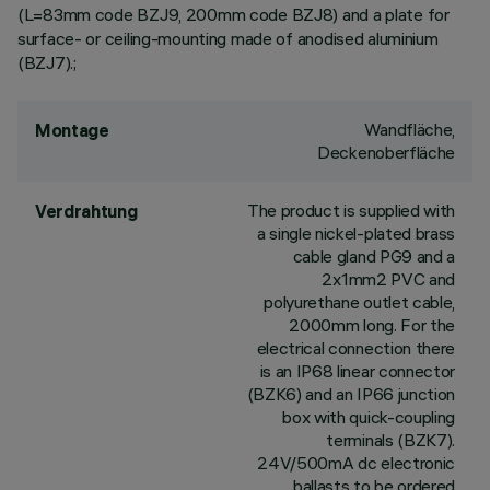
(L=83mm code BZJ9, 200mm code BZJ8) and a plate for
surface- or ceiling-mounting made of anodised aluminium
(BZJ7).;
Wandfläche,
Montage
Deckenoberfläche
The product is supplied with
Verdrahtung
a single nickel-plated brass
cable gland PG9 and a
2x1mm2 PVC and
polyurethane outlet cable,
2000mm long. For the
electrical connection there
is an IP68 linear connector
(BZK6) and an IP66 junction
box with quick-coupling
terminals (BZK7).
24V/500mA dc electronic
ballasts to be ordered