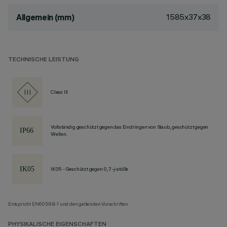
1585x37x38
Allgemein (mm)
TECHNISCHE LEISTUNG
Class III
Vollständig geschützt gegen das Eindringen von Staub, geschützt gegen
Wellen.
IK05 - Geschützt gegen 0,7-j-stöße
Entspricht EN60598-1 und den geltenden Vorschriften.
PHYSIKALISCHE EIGENSCHAFTEN