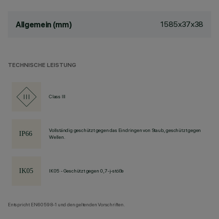
1585x37x38
Allgemein (mm)
TECHNISCHE LEISTUNG
Class III
Vollständig geschützt gegen das Eindringen von Staub, geschützt gegen
Wellen.
IK05 - Geschützt gegen 0,7-j-stöße
Entspricht EN60598-1 und den geltenden Vorschriften.