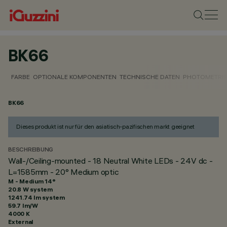
BK66
FARBE
OPTIONALE KOMPONENTEN
TECHNISCHE DATEN
PHOTOMETRIS
BK66
Dieses produkt ist nur für den asiatisch-pazifischen markt geeignet
BESCHREIBUNG
Wall-/Ceiling-mounted - 18 Neutral White LEDs - 24V dc -
L=1585mm - 20° Medium optic
M - Medium 14°
20.8 W system
1241.74 lm system
59.7 lm/W
4000 K
External