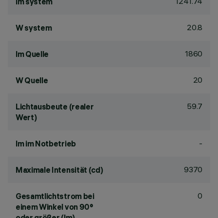
1241.74
lm system
20.8
W system
1860
lm Quelle
20
W Quelle
59.7
Lichtausbeute (realer
Wert)
-
lm im Notbetrieb
9370
Maximale Intensität (cd)
0
Gesamtlichtstrom bei
einem Winkel von 90°
oder größer (lm)