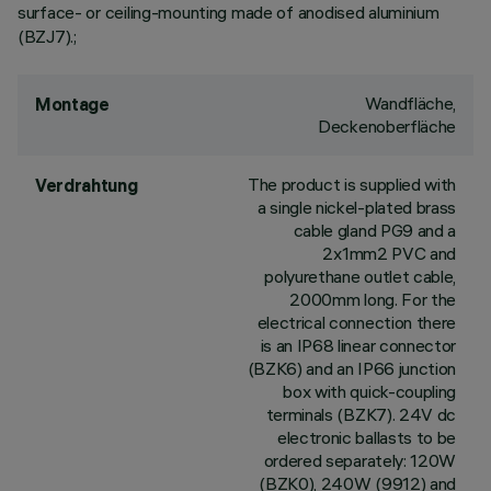
surface- or ceiling-mounting made of anodised aluminium
(BZJ7).;
Wandfläche,
Montage
Deckenoberfläche
The product is supplied with
Verdrahtung
a single nickel-plated brass
cable gland PG9 and a
2x1mm2 PVC and
polyurethane outlet cable,
2000mm long. For the
electrical connection there
is an IP68 linear connector
(BZK6) and an IP66 junction
box with quick-coupling
terminals (BZK7). 24V dc
electronic ballasts to be
ordered separately: 120W
(BZK0), 240W (9912) and