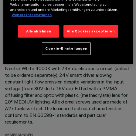
BESCHREIBUNG
Websitenavigation zu verbessern, die Websitenutzung zu
analysieren und unsere Marketingbemühungen zu unterstützen.
Direct light luminaire, designed to use monochrome LED
Weitere Informationen
lamps. Ceiling- and wall-mounted. Consists of a body and
supports for installation (to be ordered separately). Extruded
Alle ablehnen
Alle Cookies akzeptieren
aluminium boy, with zamak die-cast end caps complete with
silicone seals. Coated with liquid acrylic paint with a high level
of weather and UV ray resistance. The top of the optical
Cookie-Einstellungen
assembly is closed by a 3 mm thick transparent glass screen,
fixed with silicone. Complete with multi-LED power plate in
Neutral White 4000K with 24V dc electronic circuit (ballast
to be ordered separately); 24V smart driver allowing
constant light flow emission despite variations in the input
voltage (from 30V dc to 16V dc). Fitted with a PMMA
diffusing filter and optic with plastic (methacrylate) lens for
20° MEDIUM lighting. All external screws used are made of
A2 stainless steel. The luminaire technical characteristics
conform to EN 60598-1 standards and particular
requirements.
ABMESSUNGEN