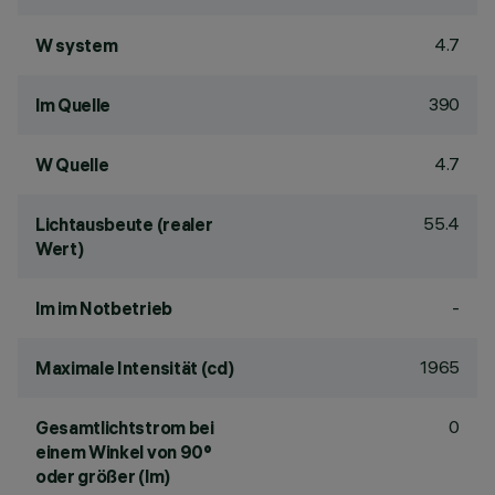
4.7
W system
390
lm Quelle
4.7
W Quelle
55.4
Lichtausbeute (realer
Wert)
-
lm im Notbetrieb
1965
Maximale Intensität (cd)
0
Gesamtlichtstrom bei
einem Winkel von 90°
oder größer (lm)