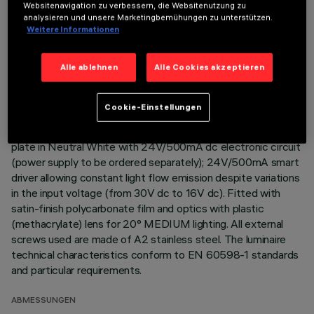
Websitenavigation zu verbessern, die Websitenutzung zu
analysieren und unsere Marketingbemühungen zu unterstützen.
Direct light luminaire, designed to use monochrome LED
Weitere Informationen
lamps. Ceiling- and wall-mounted. Consists of a body and
supports for installation (to be ordered separately). Extruded
Alle ablehnen
Alle Cookies akzeptieren
aluminium body, with zamak die-cast end caps complete with
silicone gaskets. Coated with liquid acrylic paint with a high
level of weather and UV ray resistance. The top of the
Cookie-Einstellungen
optical assembly is closed by a 3 mm thick transparent glass
screen, fixed with silicone. Complete with multi-LED power
plate in Neutral White with 24V/500mA dc electronic circuit
(power supply to be ordered separately); 24V/500mA smart
driver allowing constant light flow emission despite variations
in the input voltage (from 30V dc to 16V dc). Fitted with
satin-finish polycarbonate film and optics with plastic
(methacrylate) lens for 20° MEDIUM lighting. All external
screws used are made of A2 stainless steel. The luminaire
technical characteristics conform to EN 60598-1 standards
and particular requirements.
ABMESSUNGEN