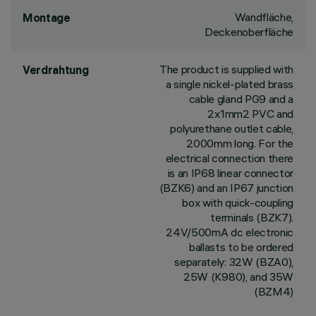
Wandfläche,
Montage
Deckenoberfläche
The product is supplied with
Verdrahtung
a single nickel-plated brass
cable gland PG9 and a
2x1mm2 PVC and
polyurethane outlet cable,
2000mm long. For the
electrical connection there
is an IP68 linear connector
(BZK6) and an IP67 junction
box with quick-coupling
terminals (BZK7).
24V/500mA dc electronic
ballasts to be ordered
separately: 32W (BZA0),
25W (K980), and 35W
(BZM4)