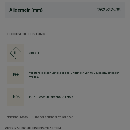
262x37x38
Allgemein (mm)
TECHNISCHE LEISTUNG
Class III
Vollständig geschützt gegen das Eindringen von Staub, geschützt gegen
Wellen.
IK05 - Geschützt gegen 0,7-j-stöße
Entspricht EN60598-1 und den geltenden Vorschriften.
PHYSIKALISCHE EIGENSCHAFTEN