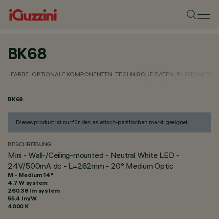
BK68
FARBE
OPTIONALE KOMPONENTEN
TECHNISCHE DATEN
PHOTOMETRIS
BK68
Dieses produkt ist nur für den asiatisch-pazifischen markt geeignet
BESCHREIBUNG
Mini - Wall-/Ceiling-mounted - Neutral White LED -
24V/500mA dc - L=262mm - 20° Medium Optic
M - Medium 14°
4.7 W system
260.36 lm system
55.4 lm/W
4000 K