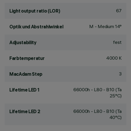
67
Light output ratio (LOR)
M - Medium 14°
Optik und Abstrahlwinkel
fest
Adjustability
4000 K
Farbtemperatur
3
MacAdam Step
66000h - L80 - B10 (Ta
Lifetime LED 1
25°C)
66000h - L80 - B10 (Ta
Lifetime LED 2
40°C)