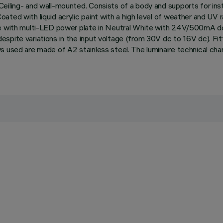
eiling- and wall-mounted. Consists of a body and supports for inst
ted with liquid acrylic paint with a high level of weather and UV r
te with multi-LED power plate in Neutral White with 24V/500mA dc 
pite variations in the input voltage (from 30V dc to 16V dc). Fitt
ws used are made of A2 stainless steel. The luminaire technical ch