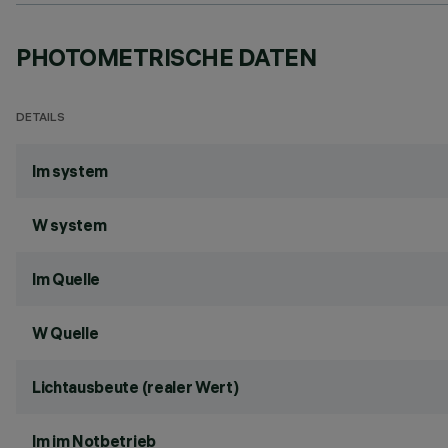
PHOTOMETRISCHE DATEN
DETAILS
lm system
W system
lm Quelle
W Quelle
Lichtausbeute (realer Wert)
lm im Notbetrieb