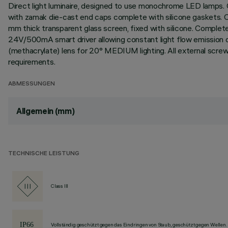
Direct light luminaire, designed to use monochrome LED lamps. C
with zamak die-cast end caps complete with silicone gaskets. Coa
mm thick transparent glass screen, fixed with silicone. Comple
24V/500mA smart driver allowing constant light flow emission des
(methacrylate) lens for 20° MEDIUM lighting. All external scre
requirements.
ABMESSUNGEN
Allgemein (mm)
TECHNISCHE LEISTUNG
Class III
Vollständig geschützt gegen das Eindringen von Staub, geschützt gegen Wellen.