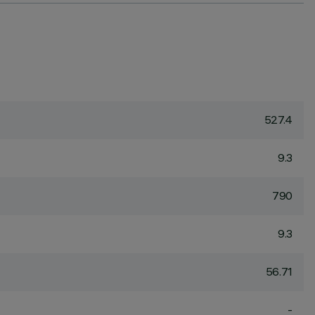
527.4
9.3
790
9.3
56.71
-