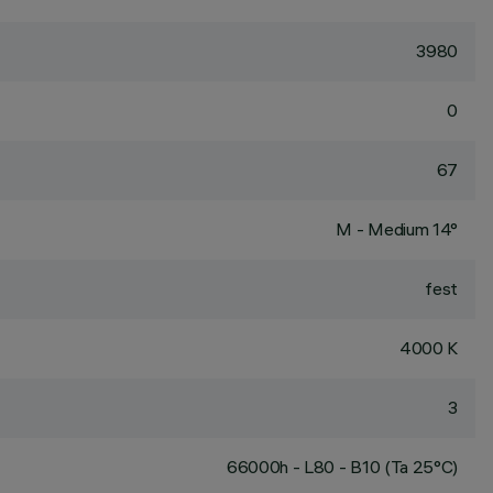
3980
0
67
M - Medium 14°
fest
4000 K
3
66000h - L80 - B10 (Ta 25°C)