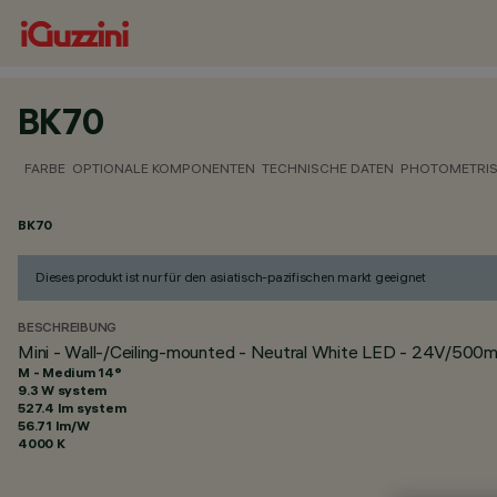
BK70
FARBE
OPTIONALE KOMPONENTEN
TECHNISCHE DATEN
PHOTOMETRIS
BK70
Dieses produkt ist nur für den asiatisch-pazifischen markt geeignet
BESCHREIBUNG
Mini - Wall-/Ceiling-mounted - Neutral White LED - 24V/50
M - Medium 14°
9.3 W system
527.4 lm system
56.71 lm/W
4000 K