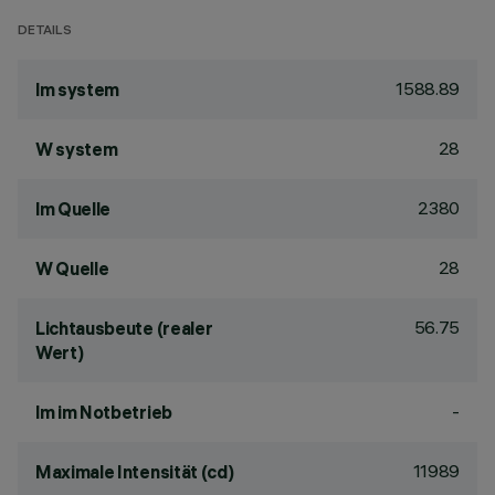
DETAILS
1588.89
lm system
28
W system
2380
lm Quelle
28
W Quelle
56.75
Lichtausbeute (realer
Wert)
-
lm im Notbetrieb
11989
Maximale Intensität (cd)