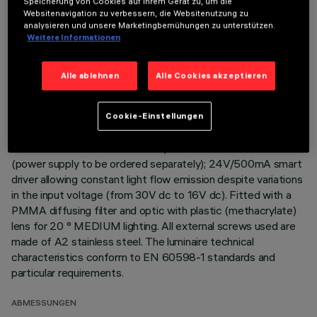
Speicherung von Cookies auf Ihrem Gerät zu, um die
Websitenavigation zu verbessern, die Websitenutzung zu
Direct light luminaire, designed to use monochrome LED
analysieren und unsere Marketingbemühungen zu unterstützen.
lamps. Ceiling- and wall-mounted. Consists of a body and
Weitere Informationen
supports for installation (to be ordered separately). Extruded
aluminium boy, with zamak die-cast end caps complete with
Alle ablehnen
Alle Cookies akzeptieren
silicone seals. Coated with liquid acrylic paint with a high level
of weather and UV ray resistance. The top of the optical
assembly is closed by a 3 mm thick transparent glass screen,
Cookie-Einstellungen
fixed with silicone. Complete with multi-LED power plate in
Neutral White 4000K with 24V/500mA dc electronic circuit
(power supply to be ordered separately); 24V/500mA smart
driver allowing constant light flow emission despite variations
in the input voltage (from 30V dc to 16V dc). Fitted with a
PMMA diffusing filter and optic with plastic (methacrylate)
lens for 20 ° MEDIUM lighting. All external screws used are
made of A2 stainless steel. The luminaire technical
characteristics conform to EN 60598-1 standards and
particular requirements.
ABMESSUNGEN