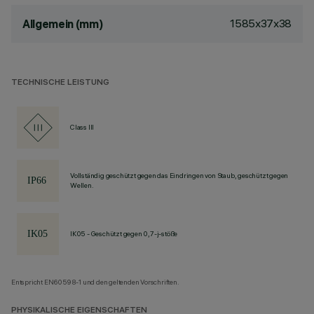
1585x37x38
Allgemein (mm)
TECHNISCHE LEISTUNG
Class III
Vollständig geschützt gegen das Eindringen von Staub, geschützt gegen
Wellen.
IK05 - Geschützt gegen 0,7-j-stöße
Entspricht EN60598-1 und den geltenden Vorschriften.
PHYSIKALISCHE EIGENSCHAFTEN