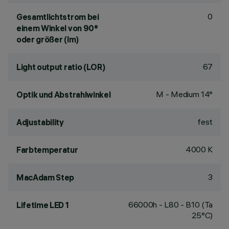
0
Gesamtlichtstrom bei
einem Winkel von 90°
oder größer (lm)
67
Light output ratio (LOR)
M - Medium 14°
Optik und Abstrahlwinkel
fest
Adjustability
4000 K
Farbtemperatur
3
MacAdam Step
66000h - L80 - B10 (Ta
Lifetime LED 1
25°C)