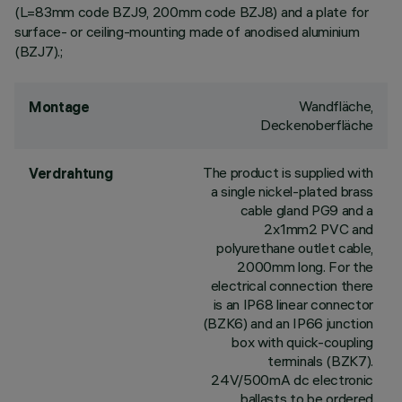
(L=83mm code BZJ9, 200mm code BZJ8) and a plate for
surface- or ceiling-mounting made of anodised aluminium
(BZJ7).;
Wandfläche,
Montage
Deckenoberfläche
The product is supplied with
Verdrahtung
a single nickel-plated brass
cable gland PG9 and a
2x1mm2 PVC and
polyurethane outlet cable,
2000mm long. For the
electrical connection there
is an IP68 linear connector
(BZK6) and an IP66 junction
box with quick-coupling
terminals (BZK7).
24V/500mA dc electronic
ballasts to be ordered