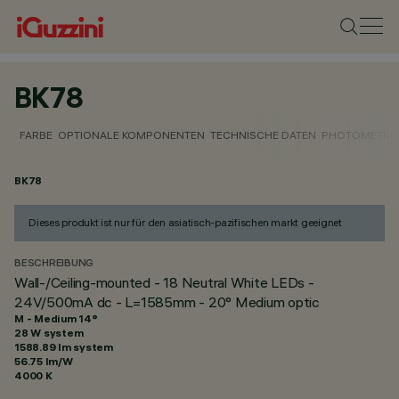
BK78
FARBE
OPTIONALE KOMPONENTEN
TECHNISCHE DATEN
PHOTOMETRIS
BK78
Dieses produkt ist nur für den asiatisch-pazifischen markt geeignet
BESCHREIBUNG
Wall-/Ceiling-mounted - 18 Neutral White LEDs -
24V/500mA dc - L=1585mm - 20° Medium optic
M - Medium 14°
28 W system
1588.89 lm system
56.75 lm/W
4000 K