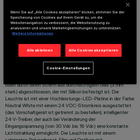
TECHNISCHE DATEN
LETZTES UPDATE: 03.08.2026
Wenn Sie auf „Alle Cookies akzeptieren“ klicken, stimmen Sie der
Speicherung von Cookies auf Ihrem Gerät zu, um die
Websitenavigation zu verbessern, die Websitenutzung zu
BESCHREIBUNG
analysieren und unsere Marketingbemühungen zu unterstützen.
Weitere Informationen
Leuchte mit direktem Licht zur Bestückung mit einfarbigen
LED. Einbau an der Decke und an der Wand. Bestehend aus
Korpus und Halterungen für die Installation (separat zu
Alle ablehnen
Alle Cookies akzeptieren
bestellen). Korpus aus extrudiertem Aluminium und Endstücke
aus Zamak-Druckguss komplett mit Silikondichtungen. Acryl-
Cookie-Einstellungen
Flüssiglackierung, die extrem resistent gegen
Witterungseinflüsse und UV-Strahlen ist. Das Lichtmodul ist
oben durch einen Schirm aus durchsichtigem Glas (3 mm
stark) abgeschlossen, der mit Silikon befestigt ist. Die
Leuchte ist mit einer Hochleistungs-LED-Platine in der Farbe
Neutral White mit einem 24 VDC-Stromkreis ausgestattet
(das Vorschaltgerät ist getrennt zu bestellen); intelligenter
24 V-Treiber, der auch bei Veränderung der
Eingangsspannung (von 30 Vdc bis 16 Vdc) eine konstante
Lichtstrahlung ermöglicht. Die Leuchte ist mit einem
satinierten Polycarbonat-Film und Optiken mit