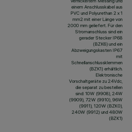
vernickeltem Messing und
einem Anschlusskabel aus
PVC und Polyurethan 2 x 1
mm2 mit einer Länge von
2000 mm geliefert. Für den
Stromanschluss sind ein
gerader Stecker IP68
(BZK6) und ein
Abzweigungskasten IP67
mit
Schnellanschlussklemmen
(BZK1) erhältlich.
Elektronische
Vorschaltgeräte zu 24Vdc,
die separat zu bestellen
sind: 10W (9908), 24W
(9909), 72W (9910), 96W
(9911), 120W (BZK0),
240W (9912) und 480W
(BZK1)