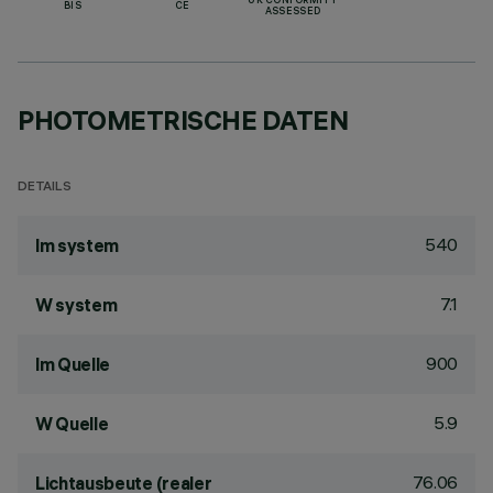
UK CONFORMITY
BIS
CE
ASSESSED
PHOTOMETRISCHE DATEN
DETAILS
540
lm system
7.1
W system
900
lm Quelle
5.9
W Quelle
76.06
Lichtausbeute (realer