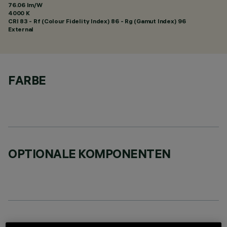
76.06 lm/W
4000 K
CRI
83
- Rf (Colour Fidelity Index) 86 - Rg (Gamut Index) 96
External
FARBE
OPTIONALE KOMPONENTEN