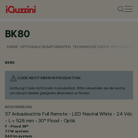
BK80
FARBE
OPTIONALE KOMPONENTEN
TECHNISCHE DATEN
PHOTOMETRIS
BK80
CODE NICHT MEHR IN PRODUKTION
Achtung! Code nicht mehr in produktion. Bitte verwenden sie die suche,
um die am besten geeignete alternative zu finden.
BESCHREIBUNG
37 Anbauleuchte Full Remote - LED Neutral White - 24 Vdc
- L = 528 mm - 30° Flood - Optik
F - Flood 38°
7.1 W system
540 lm system