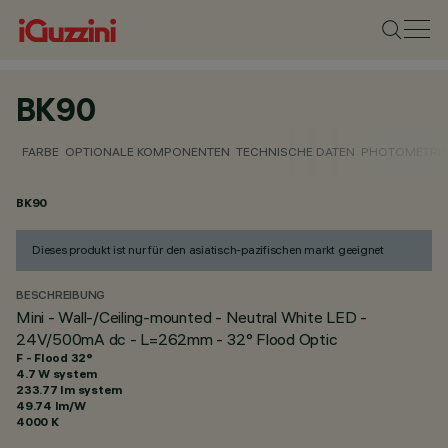
BK90
FARBE
OPTIONALE KOMPONENTEN
TECHNISCHE DATEN
PHOTOMETRIS
BK90
Dieses produkt ist nur für den asiatisch-pazifischen markt geeignet
BESCHREIBUNG
Mini - Wall-/Ceiling-mounted - Neutral White LED -
24V/500mA dc - L=262mm - 32° Flood Optic
F - Flood 32°
4.7 W system
233.77 lm system
49.74 lm/W
4000 K