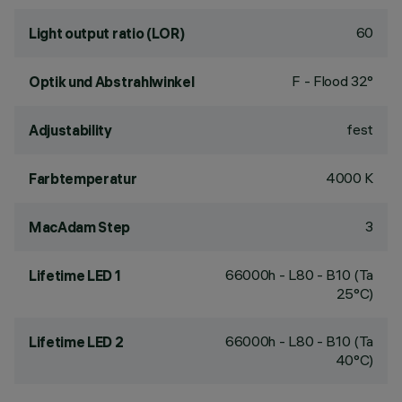
60
Light output ratio (LOR)
F - Flood 32°
Optik und Abstrahlwinkel
fest
Adjustability
4000 K
Farbtemperatur
3
MacAdam Step
66000h - L80 - B10 (Ta
Lifetime LED 1
25°C)
66000h - L80 - B10 (Ta
Lifetime LED 2
40°C)