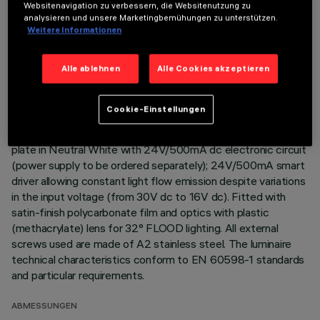
Websitenavigation zu verbessern, die Websitenutzung zu
analysieren und unsere Marketingbemühungen zu unterstützen.
Direct light luminaire, designed to use monochrome LED
Weitere Informationen
lamps. Ceiling- and wall-mounted. Consists of a body and
supports for installation (to be ordered separately). Extruded
Alle ablehnen
Alle Cookies akzeptieren
aluminium body, with zamak die-cast end caps complete with
silicone gaskets. Coated with liquid acrylic paint with a high
level of weather and UV ray resistance. The top of the
Cookie-Einstellungen
optical assembly is closed by a 3 mm thick transparent glass
screen, fixed with silicone. Complete with multi-LED power
plate in Neutral White with 24V/500mA dc electronic circuit
(power supply to be ordered separately); 24V/500mA smart
driver allowing constant light flow emission despite variations
in the input voltage (from 30V dc to 16V dc). Fitted with
satin-finish polycarbonate film and optics with plastic
(methacrylate) lens for 32° FLOOD lighting. All external
screws used are made of A2 stainless steel. The luminaire
technical characteristics conform to EN 60598-1 standards
and particular requirements.
ABMESSUNGEN