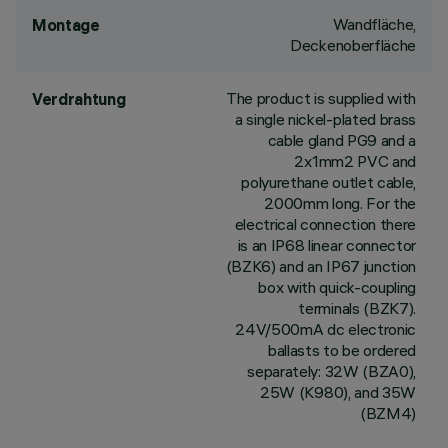
Wandfläche,
Montage
Deckenoberfläche
The product is supplied with
Verdrahtung
a single nickel-plated brass
cable gland PG9 and a
2x1mm2 PVC and
polyurethane outlet cable,
2000mm long. For the
electrical connection there
is an IP68 linear connector
(BZK6) and an IP67 junction
box with quick-coupling
terminals (BZK7).
24V/500mA dc electronic
ballasts to be ordered
separately: 32W (BZA0),
25W (K980), and 35W
(BZM4)