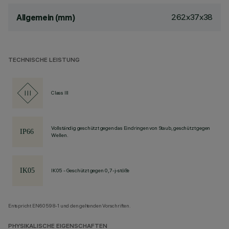
262x37x38
Allgemein (mm)
TECHNISCHE LEISTUNG
Class III
Vollständig geschützt gegen das Eindringen von Staub, geschützt gegen
Wellen.
IK05 - Geschützt gegen 0,7-j-stöße
Entspricht EN60598-1 und den geltenden Vorschriften.
PHYSIKALISCHE EIGENSCHAFTEN