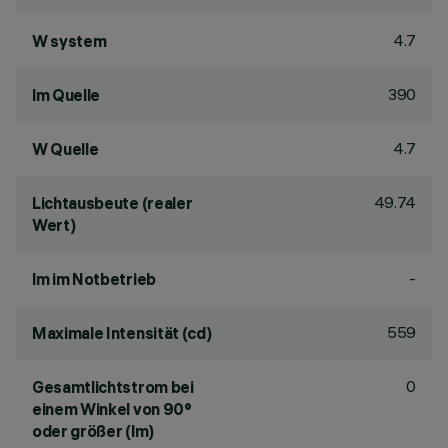
4.7
W system
390
lm Quelle
4.7
W Quelle
49.74
Lichtausbeute (realer
Wert)
-
lm im Notbetrieb
559
Maximale Intensität (cd)
0
Gesamtlichtstrom bei
einem Winkel von 90°
oder größer (lm)