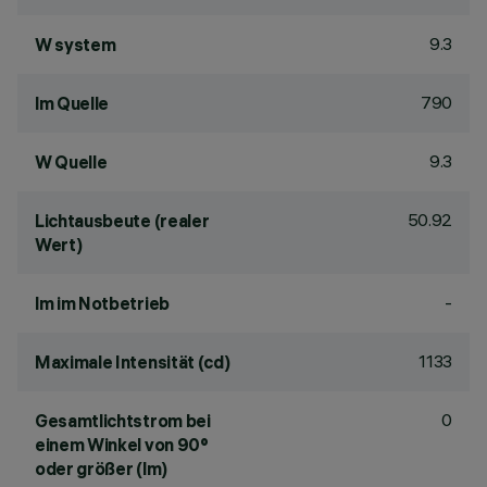
9.3
W system
790
lm Quelle
9.3
W Quelle
50.92
Lichtausbeute (realer
Wert)
-
lm im Notbetrieb
1133
Maximale Intensität (cd)
0
Gesamtlichtstrom bei
einem Winkel von 90°
oder größer (lm)