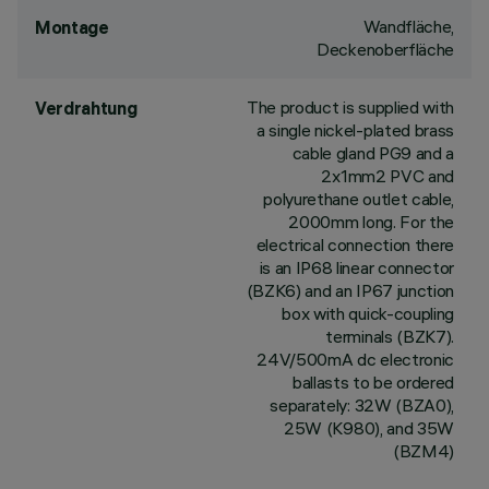
Wandfläche,
Montage
Deckenoberfläche
The product is supplied with
Verdrahtung
a single nickel-plated brass
cable gland PG9 and a
2x1mm2 PVC and
polyurethane outlet cable,
2000mm long. For the
electrical connection there
is an IP68 linear connector
(BZK6) and an IP67 junction
box with quick-coupling
terminals (BZK7).
24V/500mA dc electronic
ballasts to be ordered
separately: 32W (BZA0),
25W (K980), and 35W
(BZM4)