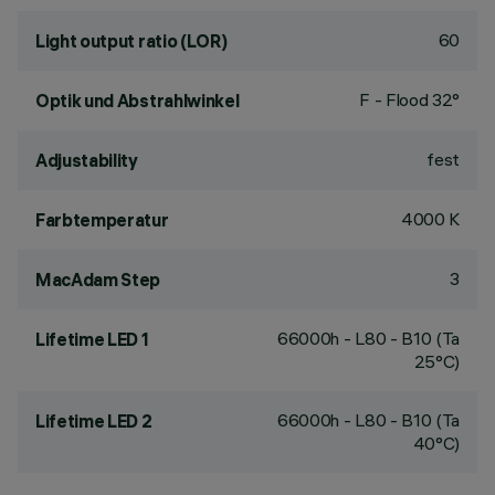
60
Light output ratio (LOR)
F - Flood 32°
Optik und Abstrahlwinkel
fest
Adjustability
4000 K
Farbtemperatur
3
MacAdam Step
66000h - L80 - B10 (Ta
Lifetime LED 1
25°C)
66000h - L80 - B10 (Ta
Lifetime LED 2
40°C)