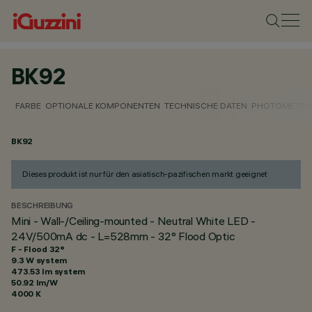
BK92
FARBE
OPTIONALE KOMPONENTEN
TECHNISCHE DATEN
PHOTOMETRIS
BK92
Dieses produkt ist nur für den asiatisch-pazifischen markt geeignet
BESCHREIBUNG
Mini - Wall-/Ceiling-mounted - Neutral White LED -
24V/500mA dc - L=528mm - 32° Flood Optic
F - Flood 32°
9.3 W system
473.53 lm system
50.92 lm/W
4000 K