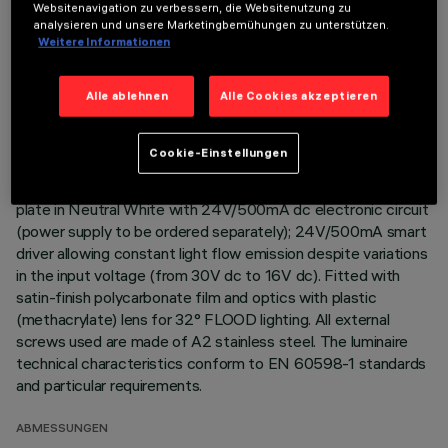
Websitenavigation zu verbessern, die Websitenutzung zu
analysieren und unsere Marketingbemühungen zu unterstützen.
Direct light luminaire, designed to use monochrome LED
Weitere Informationen
lamps. Ceiling- and wall-mounted. Consists of a body and
supports for installation (to be ordered separately). Extruded
Alle ablehnen
Alle Cookies akzeptieren
aluminium body, with zamak die-cast end caps complete with
silicone gaskets. Coated with liquid acrylic paint with a high
level of weather and UV ray resistance. The top of the
Cookie-Einstellungen
optical assembly is closed by a 3 mm thick transparent glass
screen, fixed with silicone. Complete with multi-LED power
plate in Neutral White with 24V/500mA dc electronic circuit
(power supply to be ordered separately); 24V/500mA smart
driver allowing constant light flow emission despite variations
in the input voltage (from 30V dc to 16V dc). Fitted with
satin-finish polycarbonate film and optics with plastic
(methacrylate) lens for 32° FLOOD lighting. All external
screws used are made of A2 stainless steel. The luminaire
technical characteristics conform to EN 60598-1 standards
and particular requirements.
ABMESSUNGEN