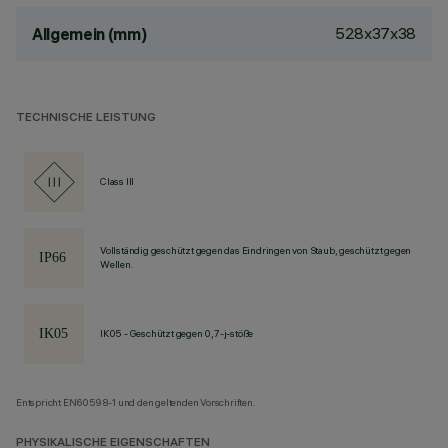
528x37x38
Allgemein (mm)
TECHNISCHE LEISTUNG
Class III
Vollständig geschützt gegen das Eindringen von Staub, geschützt gegen
Wellen.
IK05 - Geschützt gegen 0,7-j-stöße
Entspricht EN60598-1 und den geltenden Vorschriften.
PHYSIKALISCHE EIGENSCHAFTEN