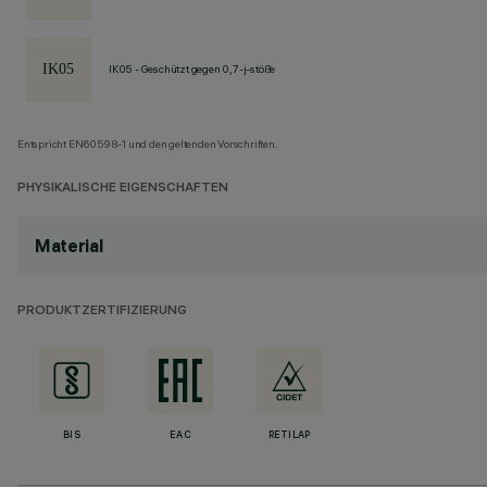
IK05 - Geschützt gegen 0,7-j-stöße
Entspricht EN60598-1 und den geltenden Vorschriften.
PHYSIKALISCHE EIGENSCHAFTEN
Material
PRODUKTZERTIFIZIERUNG
BIS
EAC
RETILAP