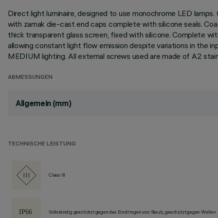
Direct light luminaire, designed to use monochrome LED lamps. C
with zamak die-cast end caps complete with silicone seals. Coate
thick transparent glass screen, fixed with silicone. Complete w
allowing constant light flow emission despite variations in the 
MEDIUM lighting. All external screws used are made of A2 stain
ABMESSUNGEN
Allgemein (mm)
TECHNISCHE LEISTUNG
Class III
Vollständig geschützt gegen das Eindringen von Staub, geschützt gegen Wellen.