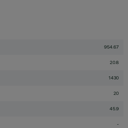
954.67
20.8
1430
20
45.9
-