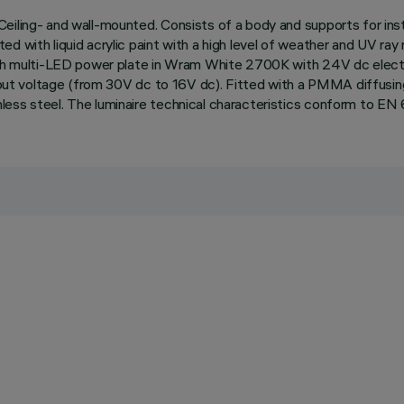
eiling- and wall-mounted. Consists of a body and supports for inst
d with liquid acrylic paint with a high level of weather and UV ray
ith multi-LED power plate in Wram White 2700K with 24V dc electro
input voltage (from 30V dc to 16V dc). Fitted with a PMMA diffusing
less steel. The luminaire technical characteristics conform to EN