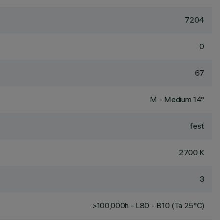
7204
0
67
M - Medium 14°
fest
2700 K
3
>100,000h - L80 - B10 (Ta 25°C)