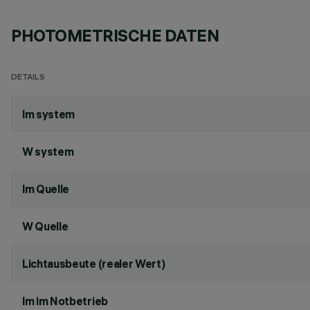
PHOTOMETRISCHE DATEN
DETAILS
lm system
W system
lm Quelle
W Quelle
Lichtausbeute (realer Wert)
lm im Notbetrieb