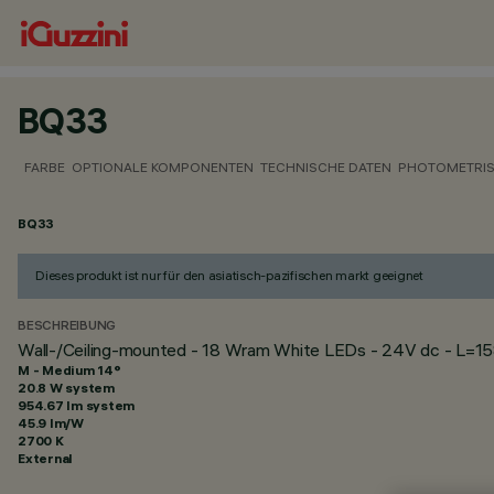
BQ33
FARBE
OPTIONALE KOMPONENTEN
TECHNISCHE DATEN
PHOTOMETRIS
BQ33
Dieses produkt ist nur für den asiatisch-pazifischen markt geeignet
BESCHREIBUNG
Wall-/Ceiling-mounted - 18 Wram White LEDs - 24V dc - L=
M - Medium 14°
20.8 W system
954.67 lm system
45.9 lm/W
2700 K
External