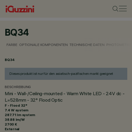
BQ34
FARBE
OPTIONALE KOMPONENTEN
TECHNISCHE DATEN
PHOTOMETRIS
BQ34
Dieses produkt ist nur für den asiatisch-pazifischen markt geeignet
BESCHREIBUNG
Mini - Wall-/Ceiling-mounted - Warm White LED - 24V dc -
L=528mm - 32° Flood Optic
F - Flood 32°
7.4 W system
287.71 lm system
38.88 lm/W
2700 K
External