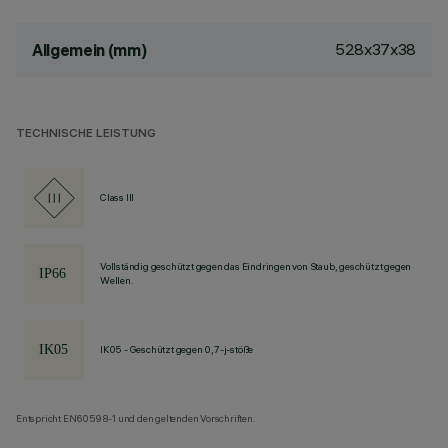
528x37x38
Allgemein (mm)
TECHNISCHE LEISTUNG
Class III
Vollständig geschützt gegen das Eindringen von Staub, geschützt gegen
Wellen.
IK05 - Geschützt gegen 0,7-j-stöße
Entspricht EN60598-1 und den geltenden Vorschriften.