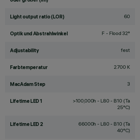
60
Light output ratio (LOR)
F - Flood 32°
Optik und Abstrahlwinkel
fest
Adjustability
2700 K
Farbtemperatur
3
MacAdam Step
>100,000h - L80 - B10 (Ta
Lifetime LED 1
25°C)
66000h - L80 - B10 (Ta
Lifetime LED 2
40°C)