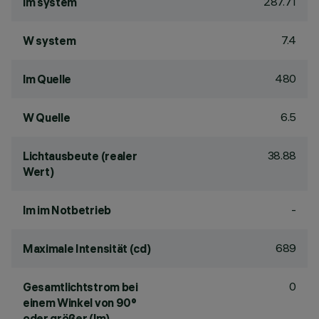
287.71
lm system
7.4
W system
480
lm Quelle
6.5
W Quelle
38.88
Lichtausbeute (realer
Wert)
-
lm im Notbetrieb
689
Maximale Intensität (cd)
0
Gesamtlichtstrom bei
einem Winkel von 90°
oder größer (lm)