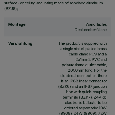
surface- or ceiling-mounting made of anodised aluminium
(BZJ6).;
Wandfläche,
Montage
Deckenoberfläche
The product is supplied with
Verdrahtung
a single nickel-plated brass
cable gland PG9 and a
2x1mm2 PVC and
polyurethane outlet cable,
2000mm long. For the
electrical connection there
is an IP68 linear connector
(BZK6) and an IP67 junction
box with quick-coupling
terminals (BZK7). 24V dc
electronic ballasts to be
ordered separately: 10W
(9908), 24W (9909), 72W