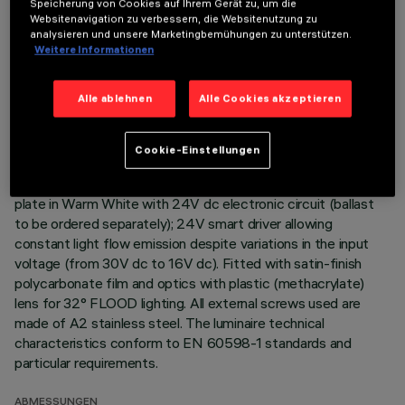
Speicherung von Cookies auf Ihrem Gerät zu, um die
BESCHREIBUNG
Websitenavigation zu verbessern, die Websitenutzung zu
analysieren und unsere Marketingbemühungen zu unterstützen.
Direct light luminaire, designed to use monochrome LED
Weitere Informationen
lamps. Ceiling- and wall-mounted. Consists of a body and
supports for installation (to be ordered separately). Extruded
Alle ablehnen
Alle Cookies akzeptieren
aluminium body, with zamak die-cast end caps complete with
silicone gaskets. Coated with liquid acrylic paint with a high
level of weather and UV ray resistance. The top of the
Cookie-Einstellungen
optical assembly is closed by a 3 mm thick transparent glass
screen, fixed with silicone. Complete with multi-LED power
plate in Warm White with 24V dc electronic circuit (ballast
to be ordered separately); 24V smart driver allowing
constant light flow emission despite variations in the input
voltage (from 30V dc to 16V dc). Fitted with satin-finish
polycarbonate film and optics with plastic (methacrylate)
lens for 32° FLOOD lighting. All external screws used are
made of A2 stainless steel. The luminaire technical
characteristics conform to EN 60598-1 standards and
particular requirements.
ABMESSUNGEN