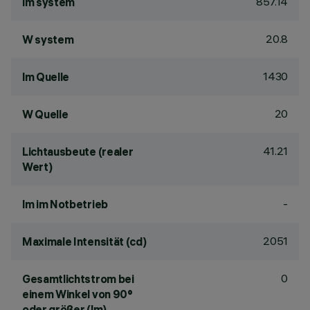
857.14
lm system
20.8
W system
1430
lm Quelle
20
W Quelle
41.21
Lichtausbeute (realer
Wert)
-
lm im Notbetrieb
2051
Maximale Intensität (cd)
0
Gesamtlichtstrom bei
einem Winkel von 90°
oder größer (lm)