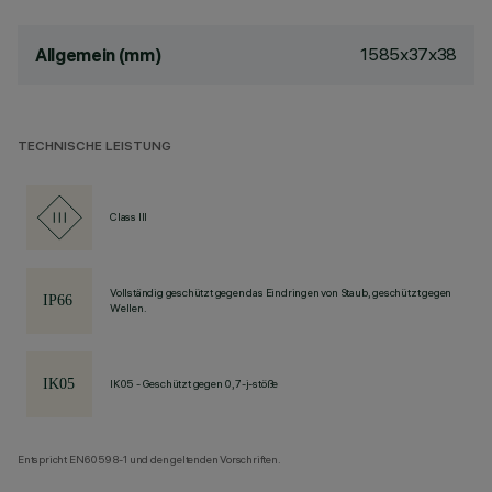
1585x37x38
Allgemein (mm)
TECHNISCHE LEISTUNG
Class III
Vollständig geschützt gegen das Eindringen von Staub, geschützt gegen
Wellen.
IK05 - Geschützt gegen 0,7-j-stöße
Entspricht EN60598-1 und den geltenden Vorschriften.