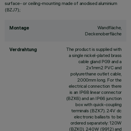
surface- or ceiling-mounting made of anodised aluminium
(BZJ7).;
Wandfläche,
Montage
Deckenoberfläche
The product is supplied with
Verdrahtung
a single nickel-plated brass
cable gland PG9 and a
2x1mm2 PVC and
polyurethane outlet cable,
2000mm long. For the
electrical connection there
is an IP68 linear connector
(BZK6) and an IP66 junction
box with quick-coupling
terminals (BZK7). 24V dc
electronic ballasts to be
ordered separately: 120W
(BZK0), 240W (9912) and