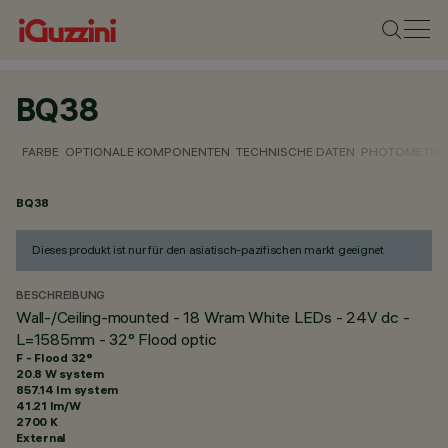
BQ38
FARBE
OPTIONALE KOMPONENTEN
TECHNISCHE DATEN
PHOTOMETRIS
BQ38
Dieses produkt ist nur für den asiatisch-pazifischen markt geeignet
BESCHREIBUNG
Wall-/Ceiling-mounted - 18 Wram White LEDs - 24V dc -
L=1585mm - 32° Flood optic
F - Flood 32°
20.8 W system
857.14 lm system
41.21 lm/W
2700 K
External