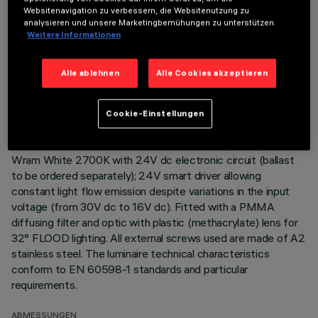
BESCHREIBUNG
Websitenavigation zu verbessern, die Websitenutzung zu
analysieren und unsere Marketingbemühungen zu unterstützen.
Direct light luminaire, designed to use monochrome LED
Weitere Informationen
lamps. Ceiling- and wall-mounted. Consists of a body and
supports for installation (to be ordered separately). Extruded
Alle ablehnen
Alle Cookies akzeptieren
aluminium boy, with zamak die-cast end caps complete with
silicone seals. Coated with liquid acrylic paint with a high level
of weather and UV ray resistance. The top of the optical
Cookie-Einstellungen
assembly is closed by a 3 mm thick transparent glass screen,
fixed with silicone. Complete with multi-LED power plate in
Wram White 2700K with 24V dc electronic circuit (ballast
to be ordered separately); 24V smart driver allowing
constant light flow emission despite variations in the input
voltage (from 30V dc to 16V dc). Fitted with a PMMA
diffusing filter and optic with plastic (methacrylate) lens for
32° FLOOD lighting. All external screws used are made of A2
stainless steel. The luminaire technical characteristics
conform to EN 60598-1 standards and particular
requirements.
ABMESSUNGEN