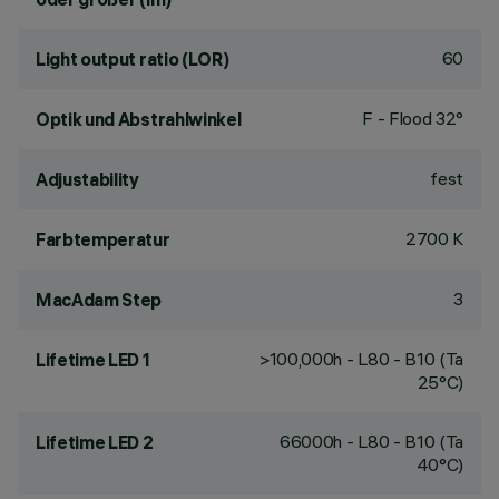
60
Light output ratio (LOR)
F - Flood 32°
Optik und Abstrahlwinkel
fest
Adjustability
2700 K
Farbtemperatur
3
MacAdam Step
>100,000h - L80 - B10 (Ta
Lifetime LED 1
25°C)
66000h - L80 - B10 (Ta
Lifetime LED 2
40°C)