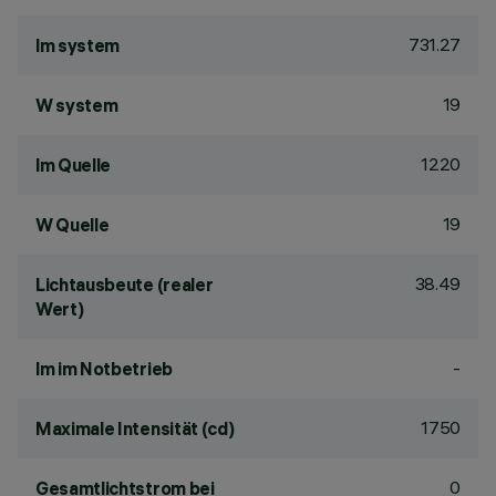
731.27
lm system
19
W system
1220
lm Quelle
19
W Quelle
38.49
Lichtausbeute (realer
Wert)
-
lm im Notbetrieb
1750
Maximale Intensität (cd)
0
Gesamtlichtstrom bei