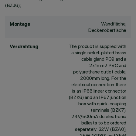
(BZJ6).;
Wandfläche,
Montage
Deckenoberfläche
The product is supplied with
Verdrahtung
a single nickel-plated brass
cable gland PG9 and a
2x1mm2 PVC and
polyurethane outlet cable,
2000mm long. For the
electrical connection there
is an IP68 linear connector
(BZK6) and an IP67 junction
box with quick-coupling
terminals (BZK7).
24V/500mA dc electronic
ballasts to be ordered
separately: 32W (BZA0),
25W (K980) and 35W