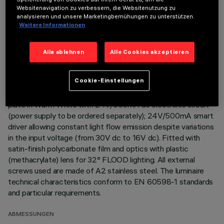
Websitenavigation zu verbessern, die Websitenutzung zu
Direct light luminaire, designed to use monochrome LED
analysieren und unsere Marketingbemühungen zu unterstützen.
Weitere Informationen
lamps. Ceiling- and wall-mounted. Consists of a body and
supports for installation (to be ordered separately). Extruded
aluminium body, with zamak die-cast end caps complete with
Alle ablehnen
Alle Cookies akzeptieren
silicone gaskets. Coated with liquid acrylic paint with a high
level of weather and UV ray resistance. The top of the
Cookie-Einstellungen
optical assembly is closed by a 3 mm thick transparent glass
screen, fixed with silicone. Complete with multi-LED power
plate in Warm White with 24V/500mA dc electronic circuit
(power supply to be ordered separately); 24V/500mA smart
driver allowing constant light flow emission despite variations
in the input voltage (from 30V dc to 16V dc). Fitted with
satin-finish polycarbonate film and optics with plastic
(methacrylate) lens for 32° FLOOD lighting. All external
screws used are made of A2 stainless steel. The luminaire
technical characteristics conform to EN 60598-1 standards
and particular requirements.
ABMESSUNGEN