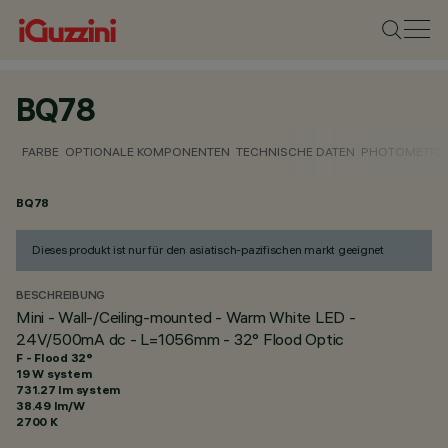
BQ78
FARBE
OPTIONALE KOMPONENTEN
TECHNISCHE DATEN
PHOTOMETRIS
BQ78
Dieses produkt ist nur für den asiatisch-pazifischen markt geeignet
BESCHREIBUNG
Mini - Wall-/Ceiling-mounted - Warm White LED -
24V/500mA dc - L=1056mm - 32° Flood Optic
F - Flood 32°
19 W system
731.27 lm system
38.49 lm/W
2700 K