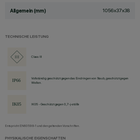
1056x37x38
Allgemein (mm)
TECHNISCHE LEISTUNG
Class III
Vollständig geschützt gegen das Eindringen von Staub, geschützt gegen
Wellen.
IK05 - Geschützt gegen 0,7-j-stöße
Entspricht EN60598-1 und den geltenden Vorschriften.
PHYSIKALISCHE EIGENSCHAFTEN