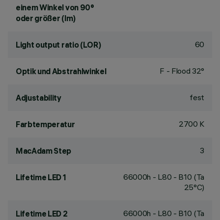
einem Winkel von 90°
oder größer (lm)
60
Light output ratio (LOR)
F - Flood 32°
Optik und Abstrahlwinkel
fest
Adjustability
2700 K
Farbtemperatur
3
MacAdam Step
66000h - L80 - B10 (Ta
Lifetime LED 1
25°C)
66000h - L80 - B10 (Ta
Lifetime LED 2