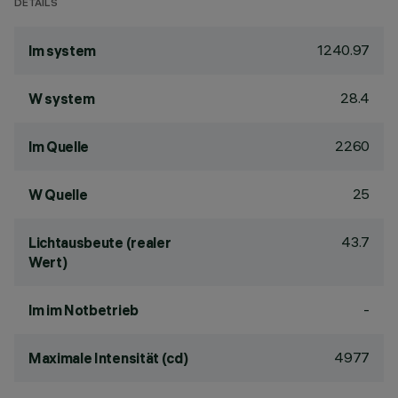
DETAILS
1240.97
lm system
28.4
W system
2260
lm Quelle
25
W Quelle
43.7
Lichtausbeute (realer
Wert)
-
lm im Notbetrieb
4977
Maximale Intensität (cd)