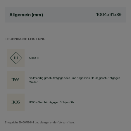
1004x91x39
Allgemein (mm)
TECHNISCHE LEISTUNG
Class III
Vollständig geschützt gegen das Eindringen von Staub, geschützt gegen
Wellen.
IK05 - Geschützt gegen 0,7-j-stöße
Entspricht EN60598-1 und den geltenden Vorschriften.