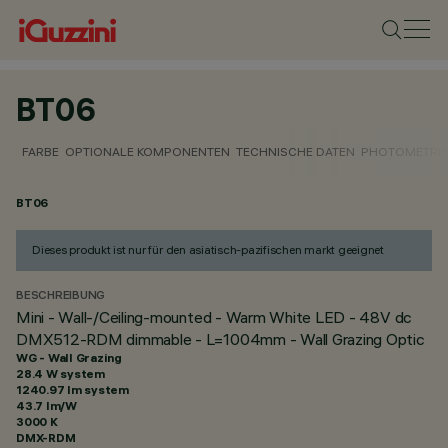
BT06
FARBE
OPTIONALE KOMPONENTEN
TECHNISCHE DATEN
PHOTOMETRIS
BT06
Dieses produkt ist nur für den asiatisch-pazifischen markt geeignet
BESCHREIBUNG
Mini - Wall-/Ceiling-mounted - Warm White LED - 48V dc
DMX512-RDM dimmable - L=1004mm - Wall Grazing Optic
WG - Wall Grazing
28.4 W system
1240.97 lm system
43.7 lm/W
3000 K
DMX-RDM