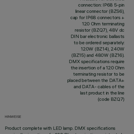
connection: IP68 5-pin
linear connector (BZS6),
cap for IP68 connectors +
120 Ohm terminating
resistor (BZQ7), 48V dc
DIN bar electronic ballasts
to be ordered separately:
120W (BZ14), 240W
(BZ15) and 480W (BZ16).
DMX specifications require
the insertion of a 120 Ohm
terminating resistor to be
placed between the DATA+
and DATA- cables of the
last product in the line
(code BZQ7)
HINWEISE
Product complete with LED lamp. DMX specifications