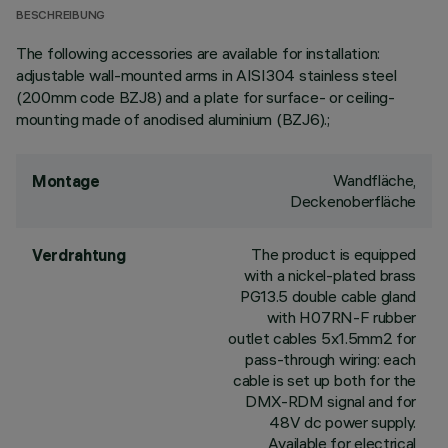
BESCHREIBUNG
The following accessories are available for installation:
adjustable wall-mounted arms in AISI304 stainless steel
(200mm code BZJ8) and a plate for surface- or ceiling-
mounting made of anodised aluminium (BZJ6).;
Wandfläche,
Montage
Deckenoberfläche
The product is equipped
Verdrahtung
with a nickel-plated brass
PG13.5 double cable gland
with H07RN-F rubber
outlet cables 5x1.5mm2 for
pass-through wiring: each
cable is set up both for the
DMX-RDM signal and for
48V dc power supply.
Available for electrical