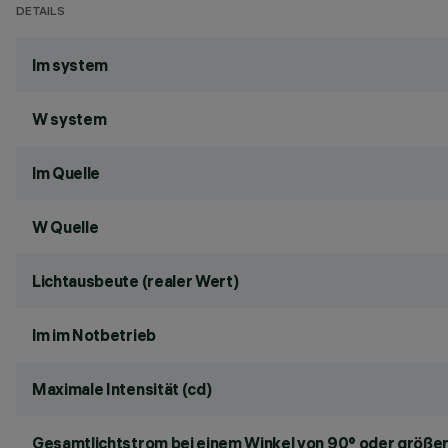
DETAILS
lm system
W system
lm Quelle
W Quelle
Lichtausbeute (realer Wert)
lm im Notbetrieb
Maximale Intensität (cd)
Gesamtlichtstrom bei einem Winkel von 90° oder größer