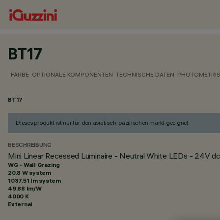
BT17
FARBE
OPTIONALE KOMPONENTEN
TECHNISCHE DATEN
PHOTOMETRIS
BT17
Dieses produkt ist nur für den asiatisch-pazifischen markt geeignet
BESCHREIBUNG
Mini Linear Recessed Luminaire - Neutral White LEDs - 24V d
WG - Wall Grazing
20.8 W system
1037.51 lm system
49.88 lm/W
4000 K
External