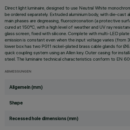
Direct light luminaire, designed to use Neutral White monochrome
be ordered separately. Extruded aluminium body, with die-cast a
main phases are degreasing, fluorozirconation (a protective surfac
cured at 150°C, with a high level of weather and UV ray resista
glass screen, fixed with silicone. Complete with multi-LED plate 
emission is constant even when the input voltage varies (from 30
lower box has two PG11 nickel-plated brass cable glands for Ø6.
quick coupling system using an Allen key. Outer casing for inst
steel. The luminaire technical characteristics conform to EN 60
ABMESSUNGEN
Allgemein (mm)
Shape
Recessed hole dimensions (mm)