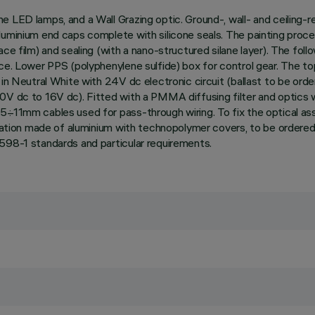
 LED lamps, and a Wall Grazing optic. Ground-, wall- and ceiling-re
luminium end caps complete with silicone seals. The painting proce
e film) and sealing (with a nano-structured silane layer). The follow
nce. Lower PPS (polyphenylene sulfide) box for control gear. The t
in Neutral White with 24V dc electronic circuit (ballast to be order
V dc to 16V dc). Fitted with a PMMA diffusing filter and optics wit
5÷11mm cables used for pass-through wiring. To fix the optical ass
allation made of aluminium with technopolymer covers, to be ordered
598-1 standards and particular requirements.