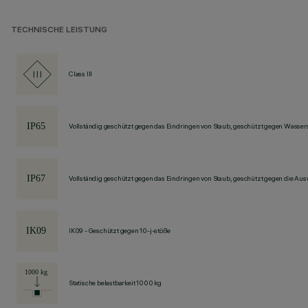
TECHNISCHE LEISTUNG
Class III
Vollständig geschützt gegen das Eindringen von Staub, geschützt gegen Wassers
Vollständig geschützt gegen das Eindringen von Staub, geschützt gegen die Au
IK09 - Geschützt gegen 10-j-stöße
Statische belastbarkeit 1000 kg