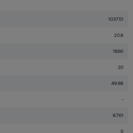
1037.51
20.8
1860
20
49.88
-
8761
0