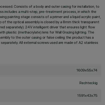
cessed. Consists of a body and outer casing for installation, to
ss includes a multi-step, pre-treatment process, in which the
ing painting stage consists of a primer and a liquid acrylic paint,
op of the optical assembly is closed by a 8mm thick transparent
ed separately). 24V intelligent driver that ensures light flow
h plastic (methacrylate) lens for Wall Grazing lighting. The
embly to the outer casing or false ceiling the product has a
 separately. All external screws used are made of A2 stainless
1609x55x74
Rechteckig
1591x43x75