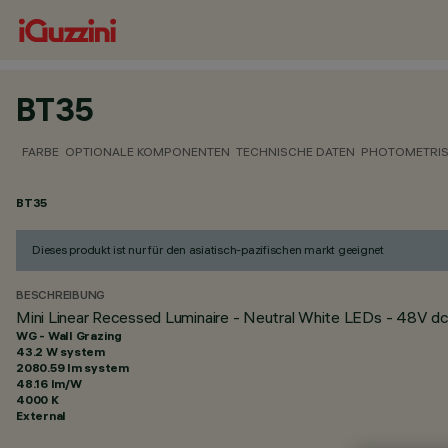
BT35
FARBE
OPTIONALE KOMPONENTEN
TECHNISCHE DATEN
PHOTOMETRIS
BT35
Dieses produkt ist nur für den asiatisch-pazifischen markt geeignet
BESCHREIBUNG
Mini Linear Recessed Luminaire - Neutral White LEDs - 48V d
WG - Wall Grazing
43.2 W system
2080.59 lm system
48.16 lm/W
4000 K
External