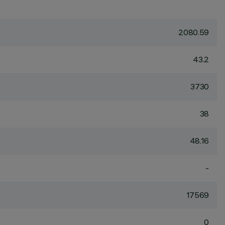
2080.59
43.2
3730
38
48.16
-
17569
0