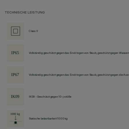
TECHNISCHE LEISTUNG
Class II
Vollständig geschützt gegen das Eindringen von Staub, geschützt gegen Wassers
Vollständig geschützt gegen das Eindringen von Staub, geschützt gegen die Au
IK09 - Geschützt gegen 10-j-stöße
Statische belastbarkeit 1000 kg