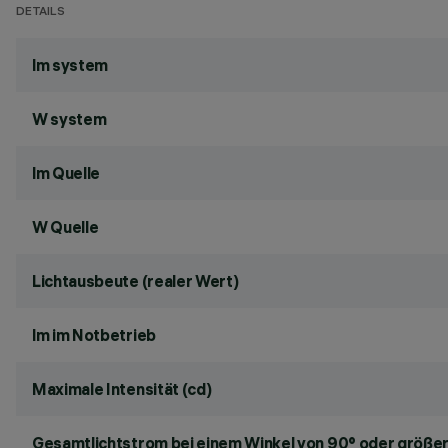
DETAILS
lm system
W system
lm Quelle
W Quelle
Lichtausbeute (realer Wert)
lm im Notbetrieb
Maximale Intensität (cd)
Gesamtlichtstrom bei einem Winkel von 90° oder größer