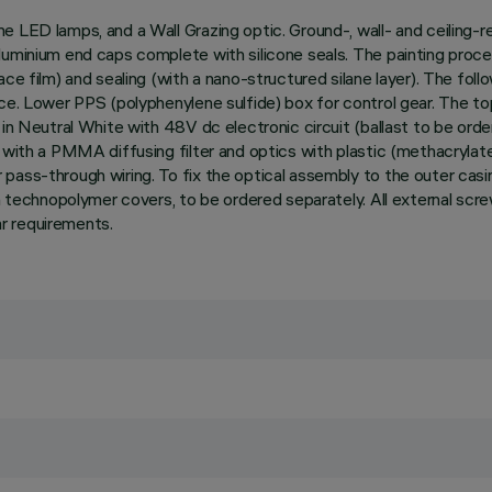
 LED lamps, and a Wall Grazing optic. Ground-, wall- and ceiling-re
luminium end caps complete with silicone seals. The painting proce
e film) and sealing (with a nano-structured silane layer). The follow
nce. Lower PPS (polyphenylene sulfide) box for control gear. The t
in Neutral White with 48V dc electronic circuit (ballast to be order
 with a PMMA diffusing filter and optics with plastic (methacrylate
ass-through wiring. To fix the optical assembly to the outer casin
th technopolymer covers, to be ordered separately. All external scr
r requirements.