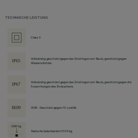
TECHNISCHE LEISTUNG
Class II
Vollständig geschützt gegen das Eindringen von Staub, geschützt gegen
Wasserstrahlen.
Vollständig geschützt gegen das Eindringen von Staub, geschützt gegen die
Auswirkungen des Eintauchens.
IK09 - Geschützt gegen 10-j-stöße
Statische belastbarkeit 1000 kg