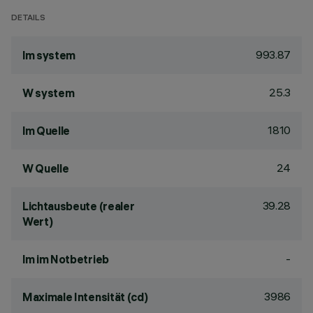
DETAILS
993.87
lm system
25.3
W system
1810
lm Quelle
24
W Quelle
39.28
Lichtausbeute (realer
Wert)
-
lm im Notbetrieb
3986
Maximale Intensität (cd)