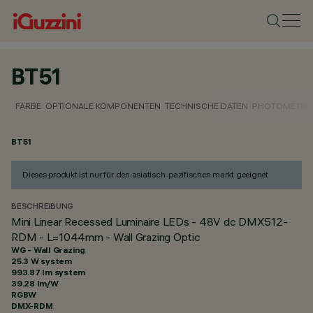
BT51
FARBE
OPTIONALE KOMPONENTEN
TECHNISCHE DATEN
PHOTOMETRIS
BT51
Dieses produkt ist nur für den asiatisch-pazifischen markt geeignet
BESCHREIBUNG
Mini Linear Recessed Luminaire LEDs - 48V dc DMX512-
RDM - L=1044mm - Wall Grazing Optic
WG - Wall Grazing
25.3 W system
993.87 lm system
39.28 lm/W
RGBW
DMX-RDM