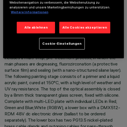
Websitenavigation zu verbessern, die Websitenutzung zu
BESCHREIBUNG
analysieren und unsere Marketingbemühungen zu unterstützen.
Weitere Informationen
Direct light luminaire, designed to use RGBW LED lamps
(Red, Green, Blue,White), 48V dc with DMX512-RDM
control and a Wall Grazing optic. Ground-, wall- and ceiling-
Alle ablehnen
Alle Cookies akzeptieren
recessed. Consists of a body, a lower box for the DMX driver
and an outer casing for installation to be ordered separately.
Cookie-Einstellungen
Extruded aluminium body and box, with die-cast aluminium
end caps complete with silicone seals. The painting process
includes a multi-step, pre-treatment process, in which the
main phases are degreasing, fluorozirconation (a protective
surface film) and sealing (with a nano-structured silane layer).
The following painting stage consists of a primer and a liquid
acrylic paint, cured at 150°C, with a high level of weather and
UV ray resistance. The top of the optical assembly is closed
by a 8mm thick transparent glass screen, fixed with silicone.
Complete with multi-LED plate with individual LEDs in Red,
Green and Blue,White (RGBW), a lower box with a DMX512-
RDM 48V dc electronic driver (ballast to be ordered
separately). The lower box has two PG13.5 nickel-plated
brass cable glands and outgoing cables for pass-through