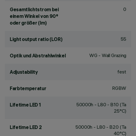
0
Gesamtlichtstrom bei
einem Winkel von 90°
oder größer (lm)
55
Light output ratio (LOR)
WG - Wall Grazing
Optik und Abstrahlwinkel
fest
Adjustability
RGBW
Farbtemperatur
50000h - L80 - B10 (Ta
Lifetime LED 1
25°C)
50000h - L80 - B20 (Ta
Lifetime LED 2
40°C)