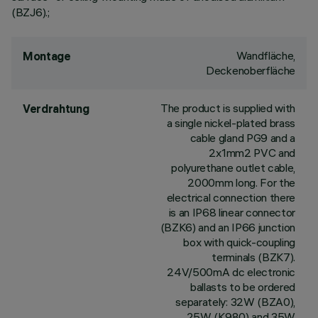
(BZJ6).;
Wandfläche,
Montage
Deckenoberfläche
The product is supplied with
Verdrahtung
a single nickel-plated brass
cable gland PG9 and a
2x1mm2 PVC and
polyurethane outlet cable,
2000mm long. For the
electrical connection there
is an IP68 linear connector
(BZK6) and an IP66 junction
box with quick-coupling
terminals (BZK7).
24V/500mA dc electronic
ballasts to be ordered
separately: 32W (BZA0),
25W (K980) and 35W