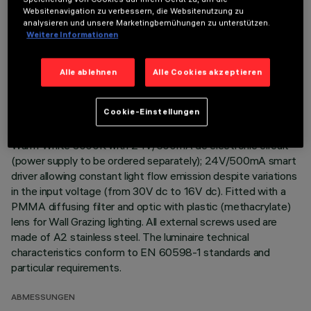
Websitenavigation zu verbessern, die Websitenutzung zu
Direct light luminaire, designed to use monochrome LED
analysieren und unsere Marketingbemühungen zu unterstützen.
Weitere Informationen
lamps. Ceiling- and wall-mounted. Consists of a body and
supports for installation (to be ordered separately). Extruded
aluminium boy, with zamak die-cast end caps complete with
Alle ablehnen
Alle Cookies akzeptieren
silicone seals. Coated with liquid acrylic paint with a high level
of weather and UV ray resistance. The top of the optical
Cookie-Einstellungen
assembly is closed by a 3 mm thick transparent glass screen,
fixed with silicone. Complete with multi-LED power plate in
Warm White 3000K with 24V/500mA dc electronic circuit
(power supply to be ordered separately); 24V/500mA smart
driver allowing constant light flow emission despite variations
in the input voltage (from 30V dc to 16V dc). Fitted with a
PMMA diffusing filter and optic with plastic (methacrylate)
lens for Wall Grazing lighting. All external screws used are
made of A2 stainless steel. The luminaire technical
characteristics conform to EN 60598-1 standards and
particular requirements.
ABMESSUNGEN