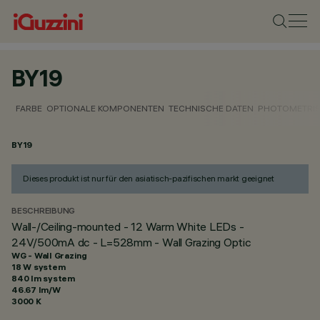
BY19
FARBE
OPTIONALE KOMPONENTEN
TECHNISCHE DATEN
PHOTOMETRIS
BY19
Dieses produkt ist nur für den asiatisch-pazifischen markt geeignet
BESCHREIBUNG
Wall-/Ceiling-mounted - 12 Warm White LEDs -
24V/500mA dc - L=528mm - Wall Grazing Optic
WG - Wall Grazing
18 W system
840 lm system
46.67 lm/W
3000 K