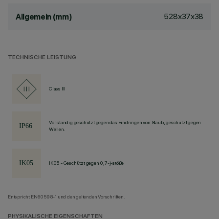
528x37x38
Allgemein (mm)
TECHNISCHE LEISTUNG
Class III
Vollständig geschützt gegen das Eindringen von Staub, geschützt gegen
Wellen.
IK05 - Geschützt gegen 0,7-j-stöße
Entspricht EN60598-1 und den geltenden Vorschriften.
PHYSIKALISCHE EIGENSCHAFTEN