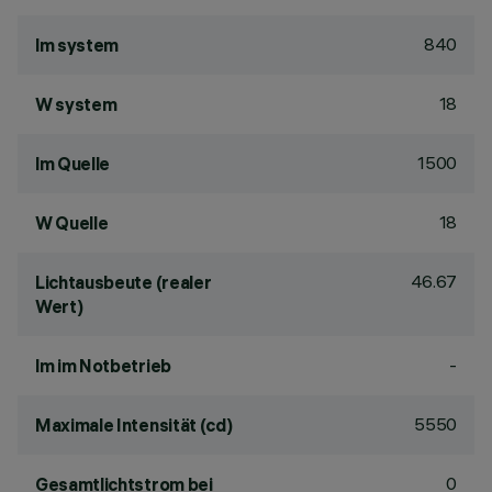
840
lm system
18
W system
1500
lm Quelle
18
W Quelle
46.67
Lichtausbeute (realer
Wert)
-
lm im Notbetrieb
5550
Maximale Intensität (cd)
0
Gesamtlichtstrom bei