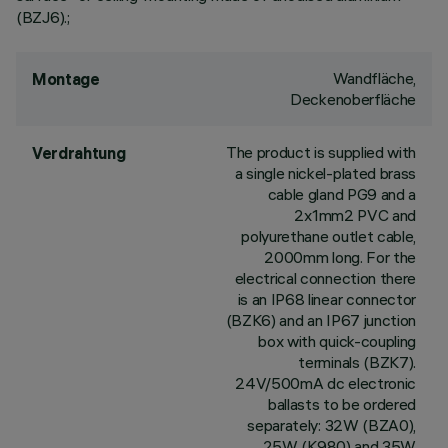
(BZJ6).;
Wandfläche,
Montage
Deckenoberfläche
The product is supplied with
Verdrahtung
a single nickel-plated brass
cable gland PG9 and a
2x1mm2 PVC and
polyurethane outlet cable,
2000mm long. For the
electrical connection there
is an IP68 linear connector
(BZK6) and an IP67 junction
box with quick-coupling
terminals (BZK7).
24V/500mA dc electronic
ballasts to be ordered
separately: 32W (BZA0),
25W (K980) and 35W