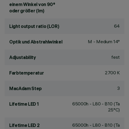
einem Winkel von 90°
oder größer (lm)
64
Light output ratio (LOR)
M - Medium 14°
Optik und Abstrahlwinkel
fest
Adjustability
2700 K
Farbtemperatur
3
MacAdam Step
65000h - L80 - B10 (Ta
Lifetime LED 1
25°C)
65000h - L80 - B10 (Ta
Lifetime LED 2