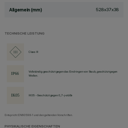
528x37x38
Allgemein (mm)
TECHNISCHE LEISTUNG
Class III
Vollständig geschützt gegen das Eindringen von Staub, geschützt gegen
Wellen.
IK05 - Geschützt gegen 0,7-j-stöße
Entspricht EN60598-1 und den geltenden Vorschriften.
PHYSIKALISCHE EIGENSCHAFTEN