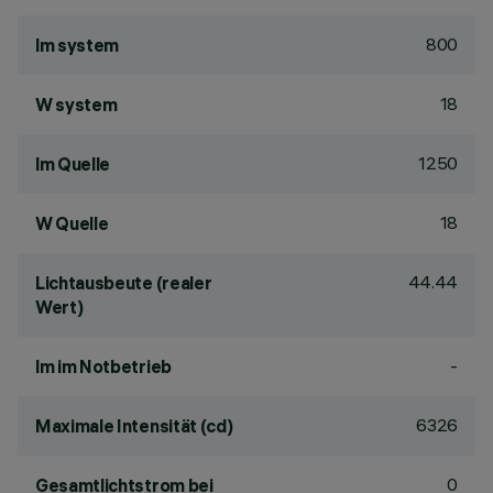
800
lm system
18
W system
1250
lm Quelle
18
W Quelle
44.44
Lichtausbeute (realer
Wert)
-
lm im Notbetrieb
6326
Maximale Intensität (cd)
0
Gesamtlichtstrom bei