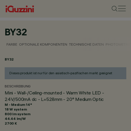
BY32
FARBE
OPTIONALE KOMPONENTEN
TECHNISCHE DATEN
PHOTOMETRIS
BY32
Dieses produkt ist nur für den asiatisch-pazifischen markt geeignet
BESCHREIBUNG
Mini - Wall-/Ceiling-mounted - Warm White LED -
24V/500mA dc - L=528mm - 20° Medium Optic
M - Medium 14°
18 W system
800 lm system
44.44 lm/W
2700 K