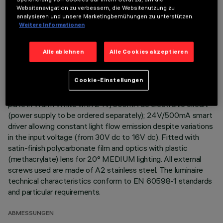
Websitenavigation zu verbessern, die Websitenutzung zu
Direct light luminaire, designed to use monochrome LED
analysieren und unsere Marketingbemühungen zu unterstützen.
Weitere Informationen
lamps. Ceiling- and wall-mounted. Consists of a body and
supports for installation (to be ordered separately). Extruded
aluminium body, with zamak die-cast end caps complete with
Alle ablehnen
Alle Cookies akzeptieren
silicone gaskets. Coated with liquid acrylic paint with a high
level of weather and UV ray resistance. The top of the
Cookie-Einstellungen
optical assembly is closed by a 3 mm thick transparent glass
screen, fixed with silicone. Complete with multi-LED power
plate in Warm White with 24V/500mA dc electronic circuit
(power supply to be ordered separately); 24V/500mA smart
driver allowing constant light flow emission despite variations
in the input voltage (from 30V dc to 16V dc). Fitted with
satin-finish polycarbonate film and optics with plastic
(methacrylate) lens for 20° MEDIUM lighting. All external
screws used are made of A2 stainless steel. The luminaire
technical characteristics conform to EN 60598-1 standards
and particular requirements.
ABMESSUNGEN