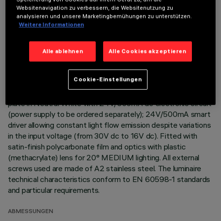
Websitenavigation zu verbessern, die Websitenutzung zu
Direct light luminaire, designed to use monochrome LED
analysieren und unsere Marketingbemühungen zu unterstützen.
Weitere Informationen
lamps. Ceiling- and wall-mounted. Consists of a body and
supports for installation (to be ordered separately). Extruded
aluminium body, with zamak die-cast end caps complete with
Alle ablehnen
Alle Cookies akzeptieren
silicone gaskets. Coated with liquid acrylic paint with a high
level of weather and UV ray resistance. The top of the
Cookie-Einstellungen
optical assembly is closed by a 3 mm thick transparent glass
screen, fixed with silicone. Complete with multi-LED power
plate in Neutral White with 24V/500mA dc electronic circuit
(power supply to be ordered separately); 24V/500mA smart
driver allowing constant light flow emission despite variations
in the input voltage (from 30V dc to 16V dc). Fitted with
satin-finish polycarbonate film and optics with plastic
(methacrylate) lens for 20° MEDIUM lighting. All external
screws used are made of A2 stainless steel. The luminaire
technical characteristics conform to EN 60598-1 standards
and particular requirements.
ABMESSUNGEN