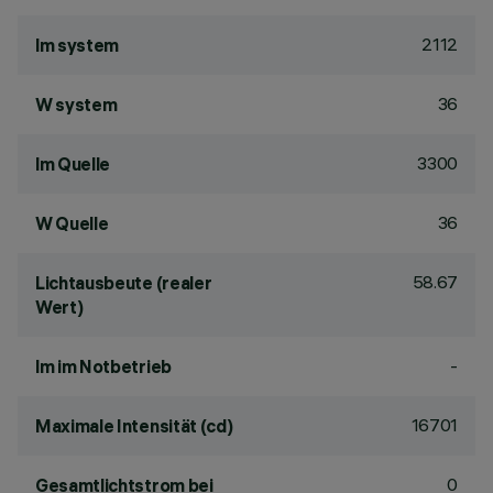
2112
lm system
36
W system
3300
lm Quelle
36
W Quelle
58.67
Lichtausbeute (realer
Wert)
-
lm im Notbetrieb
16701
Maximale Intensität (cd)
0
Gesamtlichtstrom bei