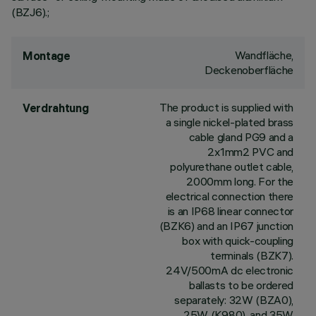
(BZJ6).;
Wandfläche,
Montage
Deckenoberfläche
The product is supplied with
Verdrahtung
a single nickel-plated brass
cable gland PG9 and a
2x1mm2 PVC and
polyurethane outlet cable,
2000mm long. For the
electrical connection there
is an IP68 linear connector
(BZK6) and an IP67 junction
box with quick-coupling
terminals (BZK7).
24V/500mA dc electronic
ballasts to be ordered
separately: 32W (BZA0),
25W (K980), and 35W