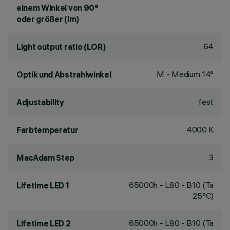
einem Winkel von 90°
oder größer (lm)
64
Light output ratio (LOR)
M - Medium 14°
Optik und Abstrahlwinkel
fest
Adjustability
4000 K
Farbtemperatur
3
MacAdam Step
65000h - L80 - B10 (Ta
Lifetime LED 1
25°C)
65000h - L80 - B10 (Ta
Lifetime LED 2