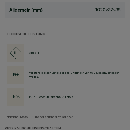
1020x37x38
Allgemein (mm)
TECHNISCHE LEISTUNG
Class III
Vollständig geschützt gegen das Eindringen von Staub, geschützt gegen
Wellen.
IK05 - Geschützt gegen 0,7-j-stöße
Entspricht EN60598-1 und den geltenden Vorschriften.
PHYSIKALISCHE EIGENSCHAFTEN