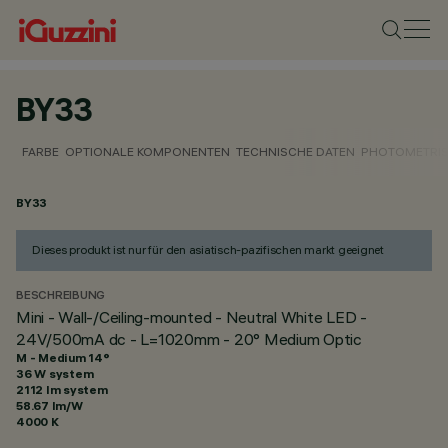
BY33
FARBE
OPTIONALE KOMPONENTEN
TECHNISCHE DATEN
PHOTOMETRIS
BY33
Dieses produkt ist nur für den asiatisch-pazifischen markt geeignet
BESCHREIBUNG
Mini - Wall-/Ceiling-mounted - Neutral White LED -
24V/500mA dc - L=1020mm - 20° Medium Optic
M - Medium 14°
36 W system
2112 lm system
58.67 lm/W
4000 K