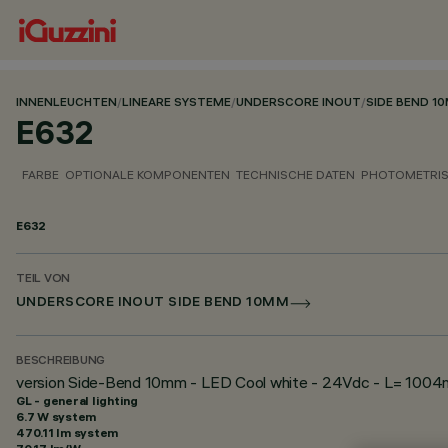
INNENLEUCHTEN
/
LINEARE SYSTEME
/
UNDERSCORE INOUT
/
SIDE BEND 1
E632
FARBE
OPTIONALE KOMPONENTEN
TECHNISCHE DATEN
PHOTOMETRIS
E632
TEIL VON
UNDERSCORE INOUT SIDE BEND 10MM
BESCHREIBUNG
version Side-Bend 10mm - LED Cool white - 24Vdc - L= 100
GL - general lighting
6.7 W system
470.11 lm system