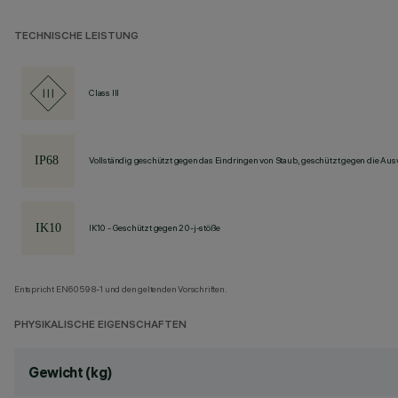
TECHNISCHE LEISTUNG
Class III
Vollständig geschützt gegen das Eindringen von Staub, geschützt gegen die Au
IK10 - Geschützt gegen 20-j-stöße
Entspricht EN60598-1 und den geltenden Vorschriften.
PHYSIKALISCHE EIGENSCHAFTEN
Gewicht (kg)