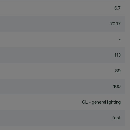
6.7
70.17
-
113
89
100
GL - general lighting
fest