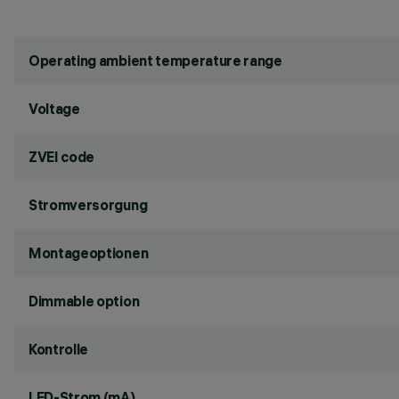
Operating ambient temperature range
Voltage
ZVEI code
Stromversorgung
Montageoptionen
Dimmable option
Kontrolle
LED-Strom (mA)