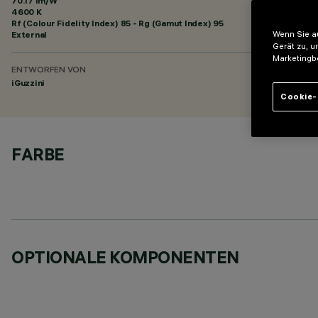
70.17 lm/W
4600 K
Rf (Colour Fidelity Index) 85 - Rg (Gamut Index) 95
External
Wenn Sie au
Gerät zu, u
Marketingb
ENTWORFEN VON
iGuzzini
Cookie-
FARBE
OPTIONALE KOMPONENTEN