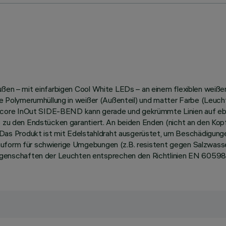
 außen – mit einfarbigen Cool White LEDs – an einem flexiblen we
rke Polymerumhüllung in weißer (Außenteil) und matter Farbe (Leuc
score InOut SIDE-BEND kann gerade und gekrümmte Linien auf eb
bis zu den Endstücken garantiert. An beiden Enden (nicht an den K
s Produkt ist mit Edelstahldraht ausgerüstet, um Beschädigunge
Bauform für schwierige Umgebungen (z.B. resistent gegen Salzwas
nschaften der Leuchten entsprechen den Richtlinien EN 60598-1 