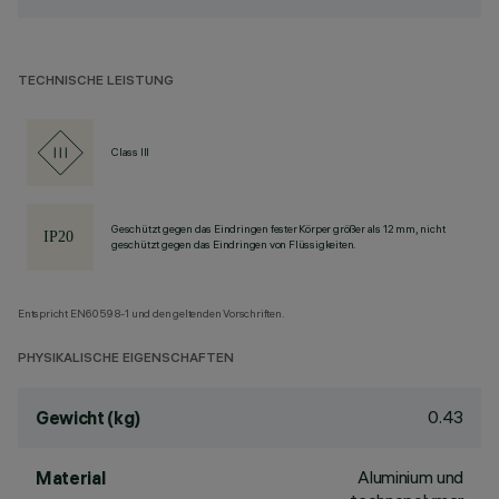
TECHNISCHE LEISTUNG
Class III
Geschützt gegen das Eindringen fester Körper größer als 12 mm, nicht
geschützt gegen das Eindringen von Flüssigkeiten.
Entspricht EN60598-1 und den geltenden Vorschriften.
PHYSIKALISCHE EIGENSCHAFTEN
0.43
Gewicht (kg)
Aluminium und
Material