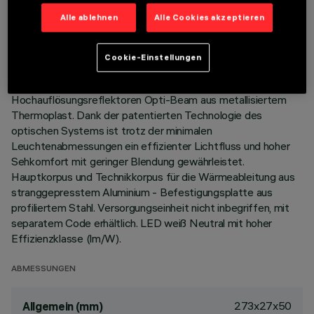
LETZTES UPDATE: 05.08.2026
Alle ablehnen
Alle Cookies akzeptieren
BESCHREIBUNG
Cookie-Einstellungen
Leuchte für die Montage an der Decke, mit 15 Optik-
Elementen für LED-Leuchtmittel - starre Optiken mit
Hochauflösungsreflektoren Opti-Beam aus metallisiertem
Thermoplast. Dank der patentierten Technologie des
optischen Systems ist trotz der minimalen
Leuchtenabmessungen ein effizienter Lichtfluss und hoher
Sehkomfort mit geringer Blendung gewährleistet.
Hauptkorpus und Technikkorpus für die Wärmeableitung aus
stranggepresstem Aluminium - Befestigungsplatte aus
profiliertem Stahl. Versorgungseinheit nicht inbegriffen, mit
separatem Code erhältlich. LED weiß Neutral mit hoher
Effizienzklasse (lm/W).
ABMESSUNGEN
273x27x50
Allgemein (mm)