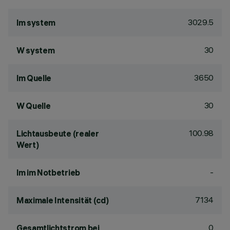
3029.5
lm system
30
W system
3650
lm Quelle
30
W Quelle
100.98
Lichtausbeute (realer
Wert)
-
lm im Notbetrieb
7134
Maximale Intensität (cd)
0
Gesamtlichtstrom bei