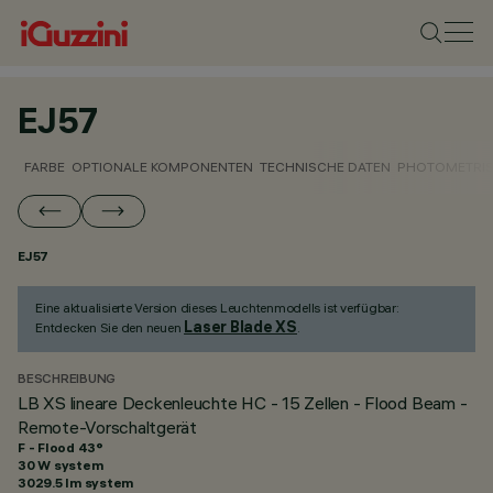
EJ57
FARBE
OPTIONALE KOMPONENTEN
TECHNISCHE DATEN
PHOTOMETRIS
EJ57
Eine aktualisierte Version dieses Leuchtenmodells ist verfügbar:
Laser Blade XS
Entdecken Sie den neuen
.
BESCHREIBUNG
LB XS lineare Deckenleuchte HC - 15 Zellen - Flood Beam -
Remote-Vorschaltgerät
F - Flood 43°
30 W system
3029.5 lm system