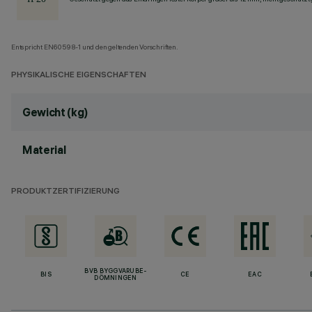
Entspricht EN60598-1 und den geltenden Vorschriften.
PHYSIKALISCHE EIGENSCHAFTEN
Gewicht (kg)
Material
PRODUKTZERTIFIZIERUNG
BVB BYGGVARUBE-
BIS
CE
EAC
DÖMNINGEN