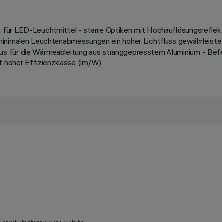
 für LED-Leuchtmittel - starre Optiken mit Hochauflösungsreflek
nimalen Leuchtenabmessungen ein hoher Lichtfluss gewährleistet, o
 für die Wärmeableitung aus stranggepresstem Aluminium - Befest
t hoher Effizienzklasse (lm/W).
 gegen das Eindringen von Flüssigkeiten.