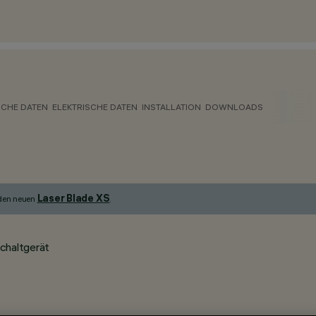
CHE DATEN
ELEKTRISCHE DATEN
INSTALLATION
DOWNLOADS
Laser Blade XS
 den neuen
.
chaltgerät