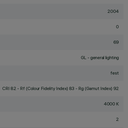
2004
0
69
GL - general lighting
fest
CRI
82
- Rf (Colour Fidelity Index) 83 - Rg (Gamut Index) 92
4000 K
2