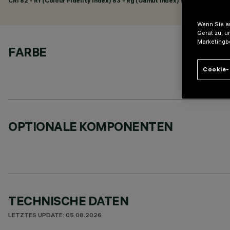
CRI
82
- Rf (Colour Fidelity Index) 83 - Rg (Gamut Index) 92
Wenn Sie au
Gerät zu, u
Marketingb
FARBE
Cookie-
OPTIONALE KOMPONENTEN
TECHNISCHE DATEN
LETZTES UPDATE: 05.08.2026