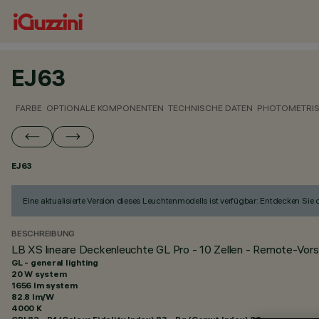
EJ63
FARBE
OPTIONALE KOMPONENTEN
TECHNISCHE DATEN
PHOTOMETRIS
EJ63
Eine aktualisierte Version dieses Leuchtenmodells ist verfügbar: Entdecken Sie
BESCHREIBUNG
LB XS lineare Deckenleuchte GL Pro - 10 Zellen - Remote-Vors
GL - general lighting
20 W system
1656 lm system
82.8 lm/W
4000 K