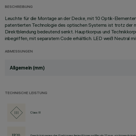
BESCHREIBUNG
Leuchte für die Montage an der Decke, mit 10 Optik-Elementen
patentierten Technologie des optischen Systems ist trotz der mi
Direktblendung bedeutend senkt. Hauptkorpus und Technikkorpus
inbegriffen, mit separatem Code erhältlich. LED weiß Neutral mi
ABMESSUNGEN
Allgemein (mm)
TECHNISCHE LEISTUNG
Class III
Geschützt gegen das Eindringen fester Körper größer als 12 mm, nicht geschützt