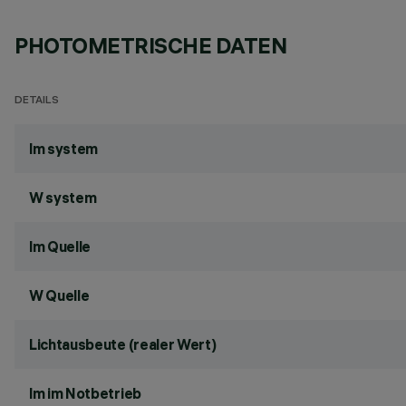
PHOTOMETRISCHE DATEN
DETAILS
lm system
W system
lm Quelle
W Quelle
Lichtausbeute (realer Wert)
lm im Notbetrieb