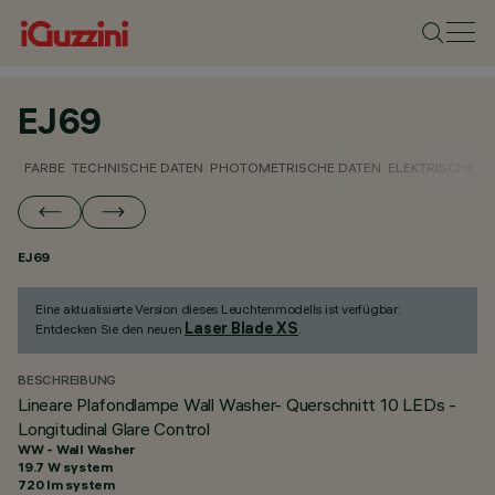
EJ69
FARBE
TECHNISCHE DATEN
PHOTOMETRISCHE DATEN
ELEKTRISCHE D
EJ69
Eine aktualisierte Version dieses Leuchtenmodells ist verfügbar:
Laser Blade XS
Entdecken Sie den neuen
.
BESCHREIBUNG
Lineare Plafondlampe Wall Washer- Querschnitt 10 LEDs -
Longitudinal Glare Control
WW - Wall Washer
19.7 W system
720 lm system