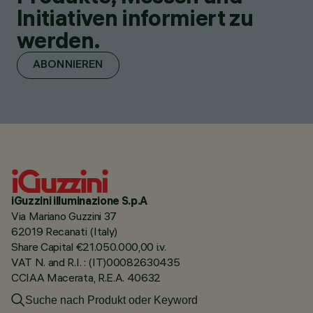
Initiativen informiert zu
werden.
ABONNIEREN
iGuzzini illuminazione S.p.A
Via Mariano Guzzini 37
62019 Recanati (Italy)
Share Capital €21.050.000,00 i.v.
VAT N. and R.I. : (IT)00082630435
CCIAA Macerata, R.E.A. 40632