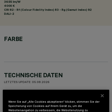
36.55 lm/W
4000 K
CRI
82
- Rf (Colour Fidelity Index) 83 - Rg (Gamut Index) 92
DALI-2
FARBE
TECHNISCHE DATEN
LETZTES UPDATE: 05.08.2026
BESCHREIBUNG
Wenn Sie auf „Alle Cookies akzeptieren“ klicken, stimmen Sie der
Leuchte für Deckeneinbau für LED-Lichtquellen. Trotz der
Speicherung von Cookies auf Ihrem Gerät zu, um die
sehr kompakten Größe der Leuchte sorgt die patentierte
Websitenavigation zu verbessern, die Websitenutzung zu