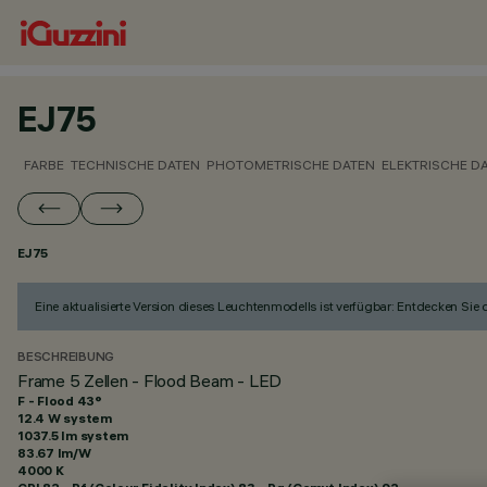
EJ75
FARBE
TECHNISCHE DATEN
PHOTOMETRISCHE DATEN
ELEKTRISCHE D
EJ75
Eine aktualisierte Version dieses Leuchtenmodells ist verfügbar: Entdecken Sie
BESCHREIBUNG
Frame 5 Zellen - Flood Beam - LED
F - Flood 43°
12.4 W system
1037.5 lm system
83.67 lm/W
4000 K