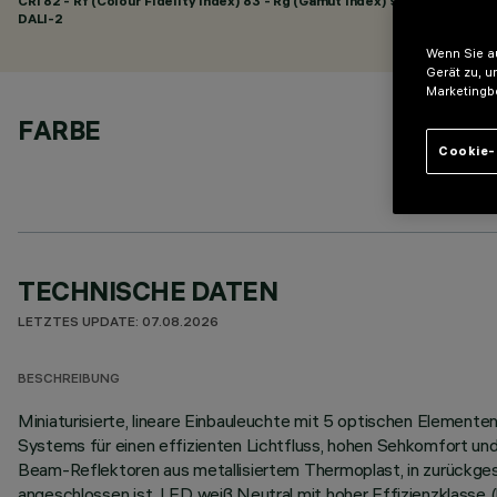
CRI
82
- Rf (Colour Fidelity Index) 83 - Rg (Gamut Index) 92
DALI-2
Wenn Sie au
Gerät zu, u
Marketingb
FARBE
Cookie-
TECHNISCHE DATEN
LETZTES UPDATE: 07.08.2026
BESCHREIBUNG
Miniaturisierte, lineare Einbauleuchte mit 5 optischen Elemen
Systems für einen effizienten Lichtfluss, hohen Sehkomfort un
Beam-Reflektoren aus metallisiertem Thermoplast, in zurückgese
angeschlossen ist. LED weiß Neutral mit hoher Effizienzklasse 