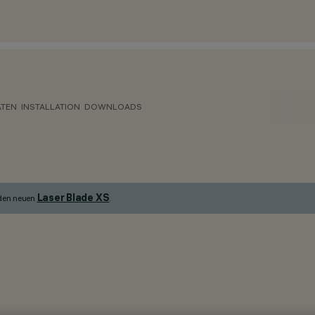
ATEN
INSTALLATION
DOWNLOADS
Laser Blade XS
 den neuen
.