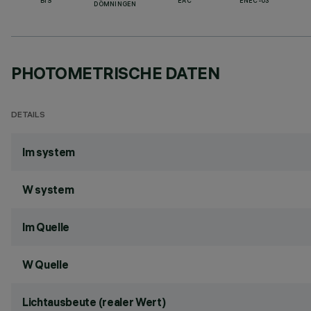
BIS
EAC
ENEC-03
DÖMNINGEN
PHOTOMETRISCHE DATEN
DETAILS
lm system
W system
lm Quelle
W Quelle
Lichtausbeute (realer Wert)