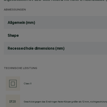
ABMESSUNGEN
Allgemein (mm)
Shape
Recessed hole dimensions (mm)
TECHNISCHE LEISTUNG
Class II
Geschützt gegen das Eindringen fester Körper größer als 12 mm, nicht geschützt