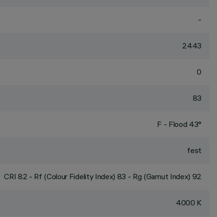
-
2443
0
83
F - Flood 43°
fest
CRI
82
- Rf (Colour Fidelity Index) 83 - Rg (Gamut Index) 92
4000 K