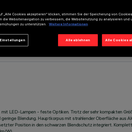
f „Alle Cookies akzeptieren“ klicken, stimmen Sie der Speicherung von Cookies
m die Websitenavigation zu verbessern, die Websitenutzung zu analysieren und 
emühungen zu unterstützen.
Weitere Informationen
Einstellungen
Alle ablehnen
Alle Cookies 
ten mit LED-Lampen - feste Optiken. Trotz der sehr kompakten Grö
d geringe Blendung. Hauptkorpus mit strahlender Oberfläche aus A
tzter Position in den schwarzen Blendschutz integriert. Komplett
(lm/W).