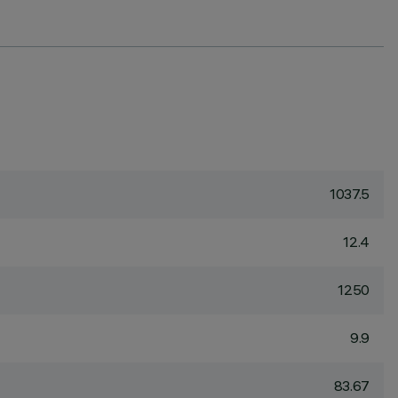
1037.5
12.4
1250
9.9
83.67