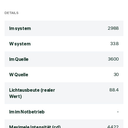
DETAILS
2988
lm system
33.8
W system
3600
lm Quelle
30
W Quelle
88.4
Lichtausbeute (realer
Wert)
-
lm im Notbetrieb
4422
Maximale Intensität (cd)