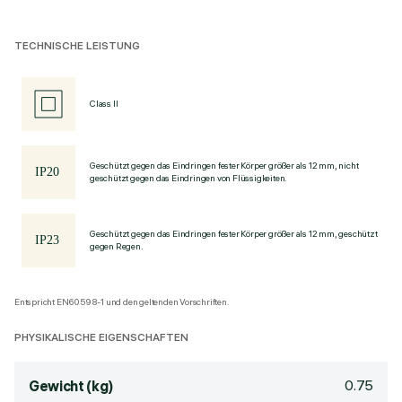
TECHNISCHE LEISTUNG
Class II
Geschützt gegen das Eindringen fester Körper größer als 12 mm, nicht
geschützt gegen das Eindringen von Flüssigkeiten.
Geschützt gegen das Eindringen fester Körper größer als 12 mm, geschützt
gegen Regen.
Entspricht EN60598-1 und den geltenden Vorschriften.
PHYSIKALISCHE EIGENSCHAFTEN
0.75
Gewicht (kg)