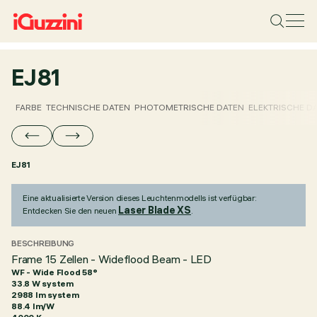
EJ81
FARBE
TECHNISCHE DATEN
PHOTOMETRISCHE DATEN
ELEKTRISCHE D
EJ81
Eine aktualisierte Version dieses Leuchtenmodells ist verfügbar:
Laser Blade XS
Entdecken Sie den neuen
.
BESCHREIBUNG
Frame 15 Zellen - Wideflood Beam - LED
WF - Wide Flood 58°
33.8 W system
2988 lm system
88.4 lm/W