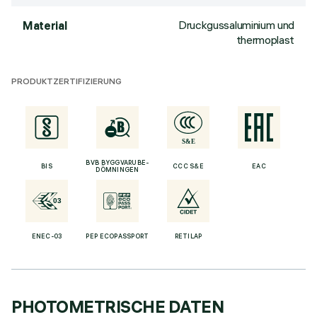
Druckgussaluminium und
Material
thermoplast
PRODUKTZERTIFIZIERUNG
BVB BYGGVARUBE-
BIS
CCC S&E
EAC
DÖMNINGEN
ENEC-03
PEP ECOPASSPORT
RETILAP
PHOTOMETRISCHE DATEN