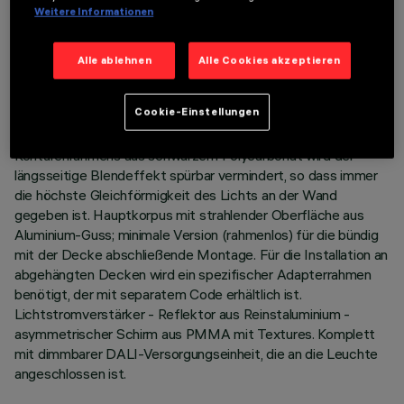
Weitere Informationen
BESCHREIBUNG
Miniaturisierte, lineare Einbauleuchte für LED, speziell für die
Alle ablehnen
Alle Cookies akzeptieren
vertikale Beleuchtung von Wänden. Die patentierte
Technologie des optischen Systems sorgt für eine
Cookie-Einstellungen
gleichmäßige und leistungsstarke Bestrahlung von Wänden,
die keine Schattenzonen in Deckennähe erzeugt. Dank des
Konturenrahmens aus schwarzem Polycarbonat wird der
längsseitige Blendeffekt spürbar vermindert, so dass immer
die höchste Gleichförmigkeit des Lichts an der Wand
gegeben ist. Hauptkorpus mit strahlender Oberfläche aus
Aluminium-Guss; minimale Version (rahmenlos) für die bündig
mit der Decke abschließende Montage. Für die Installation an
abgehängten Decken wird ein spezifischer Adapterrahmen
benötigt, der mit separatem Code erhältlich ist.
Lichtstromverstärker - Reflektor aus Reinstaluminium -
asymmetrischer Schirm aus PMMA mit Textures. Komplett
mit dimmbarer DALI-Versorgungseinheit, die an die Leuchte
angeschlossen ist.