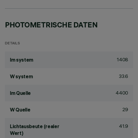
PHOTOMETRISCHE DATEN
DETAILS
1408
lm system
33.6
W system
4400
lm Quelle
29
W Quelle
41.9
Lichtausbeute (realer
Wert)