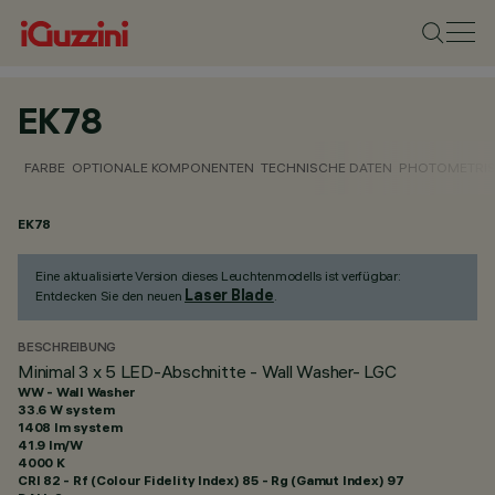
EK78
FARBE
OPTIONALE KOMPONENTEN
TECHNISCHE DATEN
PHOTOMETRIS
EK78
Eine aktualisierte Version dieses Leuchtenmodells ist verfügbar:
Laser Blade
Entdecken Sie den neuen
.
BESCHREIBUNG
Minimal 3 x 5 LED-Abschnitte - Wall Washer- LGC
WW - Wall Washer
33.6 W system
1408 lm system
41.9 lm/W
4000 K
CRI
82
- Rf (Colour Fidelity Index) 85 - Rg (Gamut Index) 97