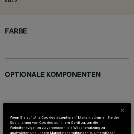
DALI-2
FARBE
OPTIONALE KOMPONENTEN
TECHNISCHE DATEN
Wenn Sie auf „Alle Cookies akzeptieren“ klicken, stimmen Sie der
Speicherung von Cookies auf Ihrem Gerät zu, um die
LETZTES UPDATE: 05.08.2026
Websitenavigation zu verbessern, die Websitenutzung zu
analysieren und unsere Marketingbemühungen zu unterstützen.