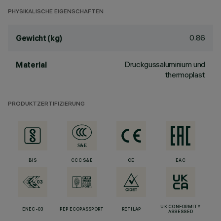
PHYSIKALISCHE EIGENSCHAFTEN
0.86
Gewicht (kg)
Druckgussaluminium und
Material
thermoplast
PRODUKTZERTIFIZIERUNG
BIS
CCC S&E
CE
EAC
UK CONFORMITY
ENEC-03
PEP ECOPASSPORT
RETILAP
ASSESSED