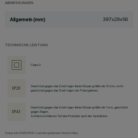
ABMESSUNGEN
397x29x56
Allgemein (mm)
TECHNISCHE LEISTUNG
Class II
Geschützt gegen das Eindringen fester Körper größer als 12 mm, nicht
geschützt gegen das Eindringen von Flüssigkeiten.
Geschützt gegen das Eindringen fester Körper größer als 1 mm, geschützt
gegen Regen.
Auf dem sichtbaren Teil des Produkts nach der Installation
Entspricht EN60598-1 und den geltenden Vorschriften.