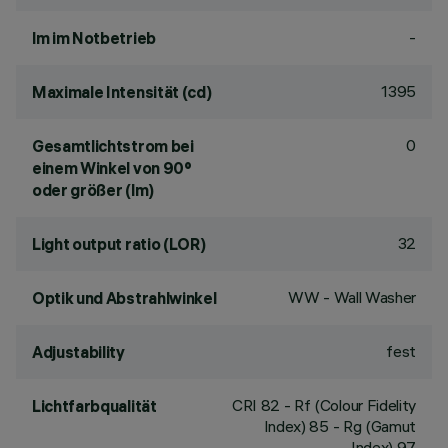
-
lm im Notbetrieb
1395
Maximale Intensität (cd)
0
Gesamtlichtstrom bei
einem Winkel von 90°
oder größer (lm)
32
Light output ratio (LOR)
WW - Wall Washer
Optik und Abstrahlwinkel
fest
Adjustability
CRI
82
- Rf (Colour Fidelity
Lichtfarbqualität
Index) 85 - Rg (Gamut
Index) 97