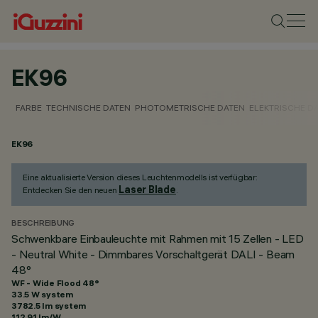
EK96
FARBE
TECHNISCHE DATEN
PHOTOMETRISCHE DATEN
ELEKTRISCHE D
EK96
Eine aktualisierte Version dieses Leuchtenmodells ist verfügbar:
Laser Blade
Entdecken Sie den neuen
.
BESCHREIBUNG
Schwenkbare Einbauleuchte mit Rahmen mit 15 Zellen - LED
- Neutral White - Dimmbares Vorschaltgerät DALI - Beam
48°
WF - Wide Flood 48°
33.5 W system
3782.5 lm system
112.91 lm/W