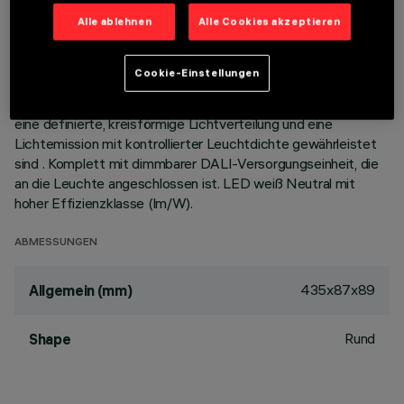
Korpus mit 15 Zellen aus Aluminiumdruckguss sieht die
Alle ablehnen
Alle Cookies akzeptieren
Möglichkeit vor, die Lichtemission mit einer Schwenkung von
+/- 30° auszurichten. Hochauflösungsoptiken aus
metallisiertem Thermoplast, in zurückgesetzter Position in
Cookie-Einstellungen
den schwarzen Blendschutz integriert; das optische System
ist so strukturiert, dass kein Punkt-Effekt entsteht, sondern
eine definierte, kreisförmige Lichtverteilung und eine
Lichtemission mit kontrollierter Leuchtdichte gewährleistet
sind . Komplett mit dimmbarer DALI-Versorgungseinheit, die
an die Leuchte angeschlossen ist. LED weiß Neutral mit
hoher Effizienzklasse (lm/W).
ABMESSUNGEN
435x87x89
Allgemein (mm)
Rund
Shape