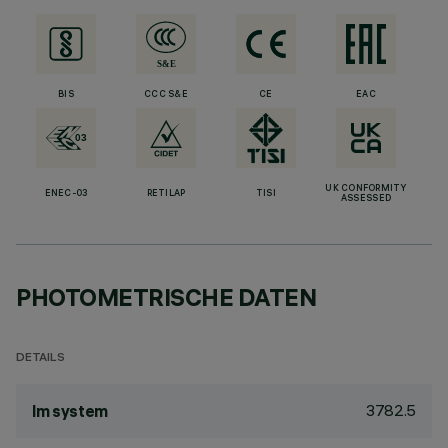
BIS
CCC S&E
CE
EAC
UK CONFORMITY
ENEC-03
RETILAP
TISI
ASSESSED
PHOTOMETRISCHE DATEN
DETAILS
3782.5
lm system