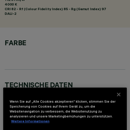
4000 K
CRI
82
- Rf (Colour Fidelity Index) 85 - Rg (Gamut Index) 97
DALI-2
FARBE
TECHNISCHE DATEN
LETZTES UPDATE: 07.08.2026
Wenn Sie auf „Alle Cookies akzeptieren“ klicken, stimmen Sie der
Speicherung von Cookies auf Ihrem Gerät zu, um die
BESCHREIBUNG
Websitenavigation zu verbessern, die Websitenutzung zu
analysieren und unsere Marketingbemühungen zu unterstützen.
Rechteckige Einbauleuchte mit LED. Strukturgehäuse aus
Weitere Informationen
profiliertem Stahlblech mit Anschlag-Außenrand. Der lineare