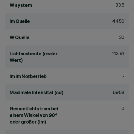
33.5
W system
4450
lm Quelle
30
W Quelle
112.91
Lichtausbeute (realer
Wert)
-
lm im Notbetrieb
6958
Maximale Intensität (cd)
0
Gesamtlichtstrom bei
einem Winkel von 90°
oder größer (lm)