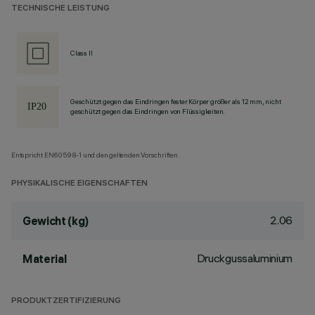
TECHNISCHE LEISTUNG
Class II
Geschützt gegen das Eindringen fester Körper größer als 12 mm, nicht
geschützt gegen das Eindringen von Flüssigkeiten.
Entspricht EN60598-1 und den geltenden Vorschriften.
PHYSIKALISCHE EIGENSCHAFTEN
2.06
Gewicht (kg)
Druckgussaluminium
Material
PRODUKTZERTIFIZIERUNG