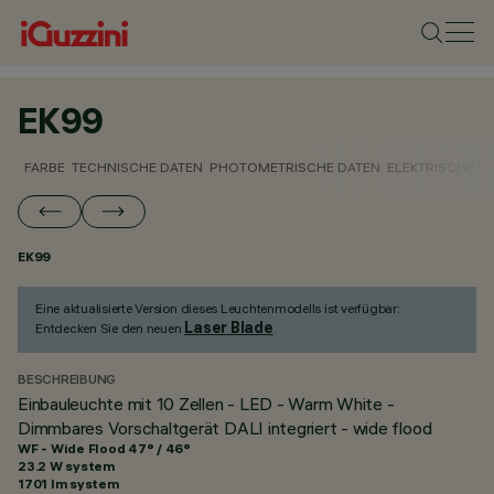
EK99
FARBE
TECHNISCHE DATEN
PHOTOMETRISCHE DATEN
ELEKTRISCHE D
EK99
Eine aktualisierte Version dieses Leuchtenmodells ist verfügbar:
Laser Blade
Entdecken Sie den neuen
.
BESCHREIBUNG
Einbauleuchte mit 10 Zellen - LED - Warm White -
Dimmbares Vorschaltgerät DALI integriert - wide flood
WF - Wide Flood 47° / 46°
23.2 W system
1701 lm system