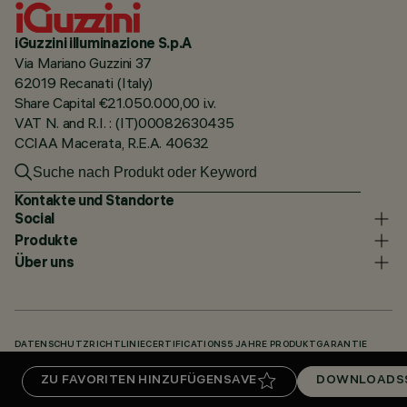
iGuzzini illuminazione S.p.A
Via Mariano Guzzini 37
62019 Recanati (Italy)
Share Capital €21.050.000,00 i.v.
VAT N. and R.I. : (IT)00082630435
CCIAA Macerata, R.E.A. 40632
Kontakte und Standorte
Social
Produkte
Über uns
DATENSCHUTZRICHTLINIE
CERTIFICATIONS
5 JAHRE PRODUKTGARANTIE
HINWEISGEBERSYSTEM
COOKIE POLICY
ACCESSIBILITY STATEMENT
ZU FAVORITEN HINZUFÜGEN
SAVE
DOWNLOADS
UNSERE CODES
KNOWLEDGE BASE (LOGIN REQUIRED)
DOWNLOADS