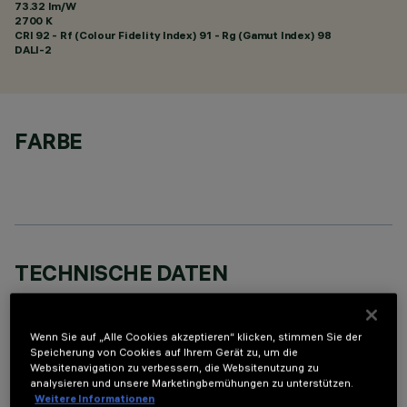
73.32 lm/W
2700 K
CRI
92
- Rf (Colour Fidelity Index) 91 - Rg (Gamut Index) 98
DALI-2
FARBE
TECHNISCHE DATEN
LETZTES UPDATE: 07.08.2026
Wenn Sie auf „Alle Cookies akzeptieren“ klicken, stimmen Sie der
BESCHREIBUNG
Speicherung von Cookies auf Ihrem Gerät zu, um die
Websitenavigation zu verbessern, die Websitenutzung zu
Miniaturisierte, rechteckige Einbauleuchte mit 10 optischen
analysieren und unsere Marketingbemühungen zu unterstützen.
Elementen mit LED-Lampen - feste Optiken - wide flood-
Weitere Informationen