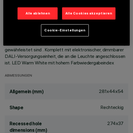
Öffnung. Hauptkorpus mit strahlender Oberfläche aus
Aluminiumdruckguss, Version mit Anschlag-Rahmen.
Alle ablehnen
Alle Cookies akzeptieren
Hochauflösungsoptiken aus metallisiertem Thermoplast, in
zurückgesetzter Position in den schwarzen Blendschutz
integriert; das optische System ist so strukturiert, dass kein
Cookie-Einstellungen
Punkt-Effekt entsteht, sondern eine definierte, kreisförmige
Lichtverteilung und eine Lichtemission mit geringer Blendung
gewährleistet sind . Komplett mit elektronischer, dimmbarer
DALI-Versorgungseinheit, die an die Leuchte angeschlossen
ist. LED Warm White mit hohem Farbwiedergabeindex
ABMESSUNGEN
281x44x54
Allgemein (mm)
Rechteckig
Shape
274x37
Recessed hole
dimensions (mm)