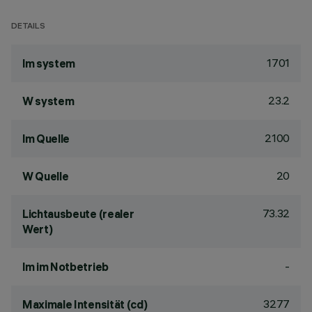
DETAILS
1701
lm system
23.2
W system
2100
lm Quelle
20
W Quelle
73.32
Lichtausbeute (realer
Wert)
-
lm im Notbetrieb
3277
Maximale Intensität (cd)