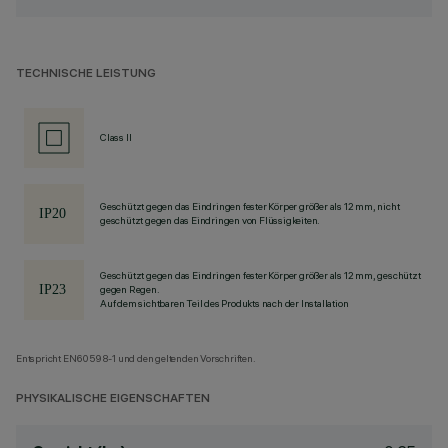
TECHNISCHE LEISTUNG
Class II
Geschützt gegen das Eindringen fester Körper größer als 12 mm, nicht
geschützt gegen das Eindringen von Flüssigkeiten.
Geschützt gegen das Eindringen fester Körper größer als 12 mm, geschützt
gegen Regen.
Auf dem sichtbaren Teil des Produkts nach der Installation
Entspricht EN60598-1 und den geltenden Vorschriften.
PHYSIKALISCHE EIGENSCHAFTEN