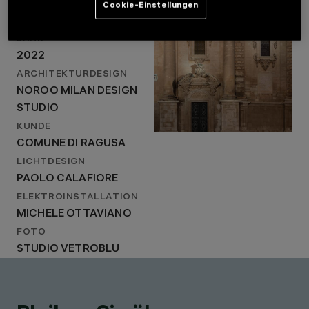
LOCATION
Cookie-Einstellungen
RAGUSA, ITALY
STANDORT
RAGUSA, ITALY
JAHR
JAHR
2022
2022
ARCHITEKTURDESIGN
ARCHITEKTURDESIGN
NOROO MILAN DESIGN
NOROO MILAN
DESIGN STUDIO
STUDIO
KUNDE
COMUNE DI RAGUSA
LICHTDESIGN
PAOLO CALAFIORE
ELEKTROINSTALLATION
MICHELE OTTAVIANO
FOTO
STUDIO VETROBLU