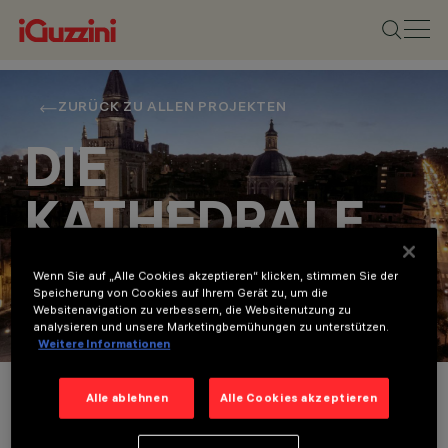
ZURÜCK ZU ALLEN PROJEKTEN
DIE
KATHEDRALE
VON RAGUSA
Wenn Sie auf „Alle Cookies akzeptieren“ klicken, stimmen Sie der
Speicherung von Cookies auf Ihrem Gerät zu, um die
Websitenavigation zu verbessern, die Websitenutzung zu
Culture
analysieren und unsere Marketingbemühungen zu unterstützen.
Weitere Informationen
Projektdetails
Alle ablehnen
Alle Cookies akzeptieren