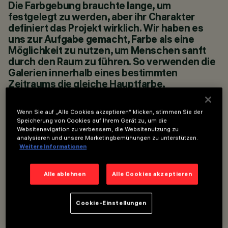
Die Farbgebung brauchte lange, um
KINGDOM
festgelegt zu werden, aber ihr Charakter
JAHR
definiert das Projekt wirklich. Wir haben es
2023
uns zur Aufgabe gemacht, Farbe als eine
ARCHITEKTURDESIGN
JAMIE FOBERT
Möglichkeit zu nutzen, um Menschen sanft
ARCHITECTS
durch den Raum zu führen. So verwenden die
LICHTDESIGN
Galerien innerhalb eines bestimmten
STUDIO ZNA
Zeitraums die gleiche Hauptfarbe,
verschieben sich aber auch tonal durch die
Räume innerhalb jeder Zeitgruppe. Wir haben
Wenn Sie auf „Alle Cookies akzeptieren“ klicken, stimmen Sie der
uns von dem Thorvaldsens Museum in
Speicherung von Cookies auf Ihrem Gerät zu, um die
Kopenhagen, Dänemark, für dieses Prinzip
Websitenavigation zu verbessern, die Websitenutzung zu
inspirieren lassen, wo gesättigte Farben für
analysieren und unsere Marketingbemühungen zu unterstützen.
Weitere Informationen
die dortigen Galerien verwendet werden.
PIPPA NISSEN, NISSEN RICHARD STUDIO DIRECTOR
Alle ablehnen
Alle Cookies akzeptieren
Cookie-Einstellungen