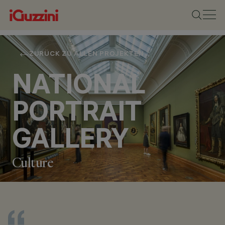
ZURÜCK ZU ALLEN PROJEKTEN
NATIONAL
PORTRAIT
GALLERY
Culture
STANDORT
LONDON, UNITED