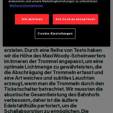
analysieren und unsere Marketingbemühungen zu unterstützen.
Weitere Informationen
STANDORT
LONDON, UNITED
Alle ablehnen
Alle Cookies akzeptieren
Wir haben eng mit iGuzzini
KINGDOM
zusammengearbeitet, um sicherzustellen,
JAHR
dass die Beleuchtungskörper nicht nur die
2021
Cookie-Einstellungen
ARCHITEKTURDESIGN
korrekten Lux-Werte auf dem Boden erfüllen,
HAWKINS\BROWN
sondern auch den perfekten Lichteffekt
LICHTDESIGN
erzielen. Durch eine Reihe von Tests haben
ARUP
wir die Höhe des MaxiWoody-Scheinwerfers
im Inneren der Trommel angepasst, um eine
optimale Lichtmenge zu gewährleisten, die
die Abschrägung der Trommeln erfasst und
eine Art weiches und subtiles Leuchten
erzeugt, wenn man die Trommeln durch den
Ticketschalter betrachtet. Wir mussten die
akustische Gesamtleistung des Bahnhofs
verbessern, daher ist die äußere
Edelstahlhülle perforiert, um die
Schallabsorption zu ermöglichen. Die