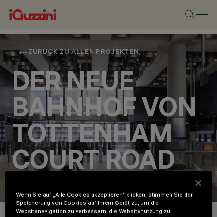
ZURÜCK ZU ALLEN PROJEKTEN
DER NEUE
BAHNHOF VON
TOTTENHAM
COURT ROAD
Infrastructure
Wenn Sie auf „Alle Cookies akzeptieren“ klicken, stimmen Sie der
Speicherung von Cookies auf Ihrem Gerät zu, um die
Websitenavigation zu verbessern, die Websitenutzung zu