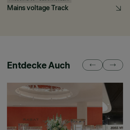
Mains voltage Track
Pa
Entdecke Auch