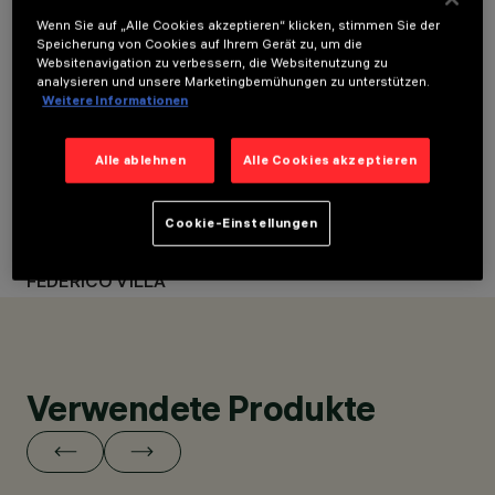
JAHR
ARCHITEKTURDESIGN
Wenn Sie auf „Alle Cookies akzeptieren“ klicken, stimmen Sie der
2023
STUDIO WOK
Speicherung von Cookies auf Ihrem Gerät zu, um die
ARCHITEKTURDESIGN
LICHTDESIGN
Websitenavigation zu verbessern, die Websitenutzung zu
analysieren und unsere Marketingbemühungen zu unterstützen.
STUDIO WOK
LA RINASCENTE
Weitere Informationen
DESIGN STORE DEPT.
LICHTDESIGN
LA RINASCENTE DESIGN
Alle ablehnen
Alle Cookies akzeptieren
STORE DEPT.
KUNDE
Cookie-Einstellungen
LA RINASCENTE
FOTO
FEDERICO VILLA
Verwendete Produkte