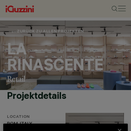
ZURÜCK ZU ALLEN PROJEKTEN
LA
RINASCENTE
Retail
Projektdetails
STANDORT
LOCATION
ROM, ITALY
ROM, ITALY
JAHR
2023