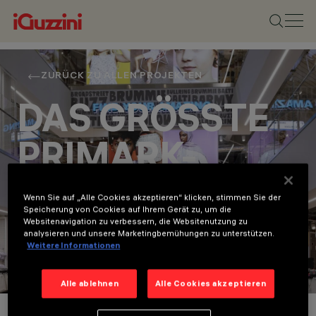
ZURÜCK ZU ALLEN PROJEKTEN
DAS GRÖSSTE P
RIMARK-G
ESCHÄFT DER W
Wenn Sie auf „Alle Cookies akzeptieren“ klicken, stimmen Sie der
Speicherung von Cookies auf Ihrem Gerät zu, um die
ELT
Websitenavigation zu verbessern, die Websitenutzung zu
analysieren und unsere Marketingbemühungen zu unterstützen.
Weitere Informationen
Retail
Alle ablehnen
Alle Cookies akzeptieren
Projektdetails