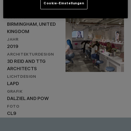
Cookie-Einstellungen
STANDORT
BIRMINGHAM, UNITED
LOCATION
KINGDOM
BIRMINGHAM, UNITED
JAHR
2019
KINGDOM
ARCHITEKTURDESIGN
JAHR
3D REID AND TTG
2019
ARCHITECTS
ARCHITEKTURDESIGN
LICHTDESIGN
LAPD
3D REID AND TTG
ARCHITECTS
LICHTDESIGN
LAPD
GRAFIK
DALZIEL AND POW
FOTO
CL9