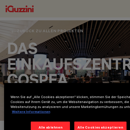
ZURÜCK ZU ALLEN PROJEKTEN
DAS
EINKAUFSZENT
COSPEA
VILLAGE
Wenn Sie auf „Alle Cookies akzeptieren“ klicken, stimmen Sie der Speich
Cookies auf Ihrem Gerät zu, um die Websitenavigation zu verbessern, die
Retail
Websitenutzung zu analysieren und unsere Marketingbemühungen zu unte
Weitere Informationen
Projektdetails
Alle ablehnen
Alle Cookies akzeptieren