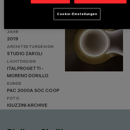
STANDORT
Cookie-Einstellungen
LOCATION
TERNI, ITALY
TERNI, ITALY
JAHR
2019
JAHR
ARCHITEKTURDESIGN
2019
STUDIO ZAROLI
ARCHITEKTURDESIGN
LICHTDESIGN
STUDIO ZAROLI
ITALPROGETTI -
MORENO DORILLO
LICHTDESIGN
ITALPROGETTI -
MORENO DORILLO
KUNDE
PAC 2000A SOC COOP
FOTO
IGUZZINI ARCHIVE