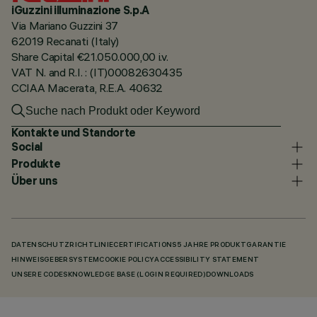
iGuzzini illuminazione S.p.A
Via Mariano Guzzini 37
62019 Recanati (Italy)
Share Capital €21.050.000,00 i.v.
VAT N. and R.I. : (IT)00082630435
CCIAA Macerata, R.E.A. 40632
Kontakte und Standorte
Social
Produkte
Über uns
DATENSCHUTZRICHTLINIE
CERTIFICATIONS
5 JAHRE PRODUKTGARANTIE
HINWEISGEBERSYSTEM
COOKIE POLICY
ACCESSIBILITY STATEMENT
UNSERE CODES
KNOWLEDGE BASE (LOGIN REQUIRED)
DOWNLOADS