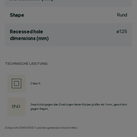
Rund
Shape
ø125
Recessed hole
dimensions (mm)
TECHNISCHE LEISTUNG
Class II
Geschützt gegen das Eindringen fester Körper größer als 1 mm, geschützt
gegen Regen.
Entspricht EN60598-1 und den geltenden Vorschriften.