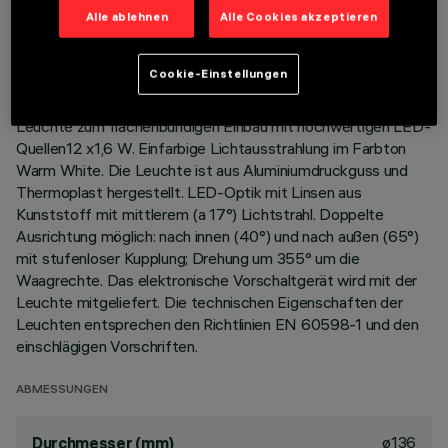
TECHNISCHE DATEN
Alle ablehnen
Alle Cookies akzeptieren
LETZTES UPDATE: 01.08.2026
Cookie-Einstellungen
BESCHREIBUNG
Leuchte zum flächenbündigen Einbau mit hochwertigen LED-
Quellen12 x1,6 W. Einfarbige Lichtausstrahlung im Farbton
Warm White. Die Leuchte ist aus Aluminiumdruckguss und
Thermoplast hergestellt. LED-Optik mit Linsen aus
Kunststoff mit mittlerem (a 17°) Lichtstrahl. Doppelte
Ausrichtung möglich: nach innen (40°) und nach außen (65°)
mit stufenloser Kupplung; Drehung um 355° um die
Waagrechte. Das elektronische Vorschaltgerät wird mit der
Leuchte mitgeliefert. Die technischen Eigenschaften der
Leuchten entsprechen den Richtlinien EN 60598-1 und den
einschlägigen Vorschriften.
ABMESSUNGEN
ø136
Durchmesser (mm)