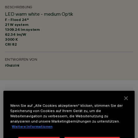
BESCHREIBUNG
LED warm white - medium Optik
F - Flood 24°
21 W system
1309.24 lm system
62.34 lm/W
3000 K
CRI
82
ENTWORFEN VON
iGuzzini
FARBE
Wenn Sie auf „Alle Cookies akzeptieren“ klicken, stimmen Sie der
Speicherung von Cookies auf Ihrem Gerät zu, um die
Websitenavigation zu verbessern, die Websitenutzung zu
analysieren und unsere Marketingbemühungen zu unterstützen.
Weitere Informationen