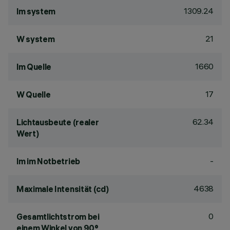
1309.24
lm system
21
W system
1660
lm Quelle
17
W Quelle
62.34
Lichtausbeute (realer
Wert)
-
lm im Notbetrieb
4638
Maximale Intensität (cd)
0
Gesamtlichtstrom bei
einem Winkel von 90°