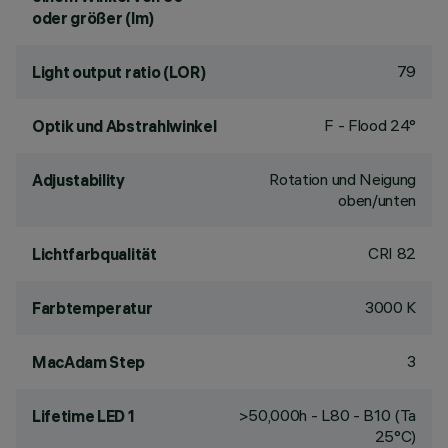
oder größer (lm)
79
Light output ratio (LOR)
F - Flood 24°
Optik und Abstrahlwinkel
Rotation und Neigung
Adjustability
oben/unten
CRI
82
Lichtfarbqualität
3000 K
Farbtemperatur
3
MacAdam Step
>50,000h - L80 - B10 (Ta
Lifetime LED 1
25°C)