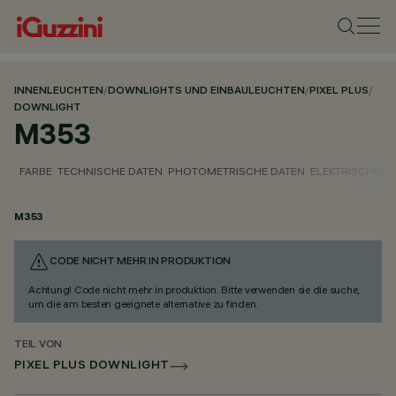
INNENLEUCHTEN
/
DOWNLIGHTS UND EINBAULEUCHTEN
/
PIXEL PLUS
/
DOWNLIGHT
M353
FARBE
TECHNISCHE DATEN
PHOTOMETRISCHE DATEN
ELEKTRISCHE D
M353
CODE NICHT MEHR IN PRODUKTION
Achtung! Code nicht mehr in produktion. Bitte verwenden sie die suche,
um die am besten geeignete alternative zu finden.
TEIL VON
PIXEL PLUS DOWNLIGHT