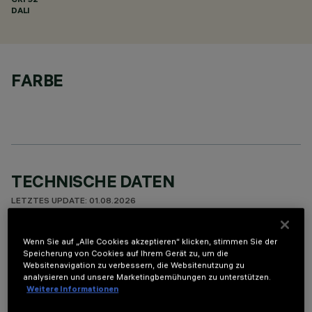
DALI
FARBE
TECHNISCHE DATEN
LETZTES UPDATE: 01.08.2026
BESCHREIBUNG
Wenn Sie auf „Alle Cookies akzeptieren“ klicken, stimmen Sie der
Speicherung von Cookies auf Ihrem Gerät zu, um die
Miniaturisierte, rechteckige Einbauleuchte mit 15 optischen
Websitenavigation zu verbessern, die Websitenutzung zu
Elementen mit LED-Lampen - feste Optiken - flood-
analysieren und unsere Marketingbemühungen zu unterstützen.
Weitere Informationen
Öffnung. Hauptkorpus mit strahlender Oberfläche aus
Aluminiumdruckguss; minimale Version (rahmenlos) für die