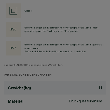
Class II
Geschützt gegen das Eindringen fester Körper größer als 12 mm, nicht
geschützt gegen das Eindringen von Flüssigkeiten.
Geschützt gegen das Eindringen fester Körper größer als 12 mm, geschützt
gegen Regen.
Auf dem sichtbaren Teil des Produkts nach der Installation
Entspricht EN60598-1 und den geltenden Vorschriften.
PHYSIKALISCHE EIGENSCHAFTEN
1.1
Gewicht (kg)
Druckgussaluminium
Material