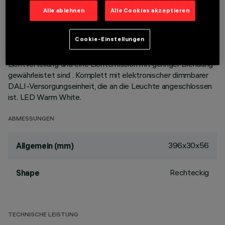
bündig mit der Decke abschließende Montage.
Alle ablehnen
Alle Cookies akzeptieren
Hochauflösungsoptik aus metallisiertem Thermoplast, in
zurückgesetzter Position in den schwarzen Blendschutz
Cookie-Einstellungen
integriert; das optische System ist so strukturiert, dass kein
Punkt-Effekt entsteht, sondern eine definierte, kreisförmige
Lichtverteilung und eine Lichtemission mit geringer Blendung
gewährleistet sind . Komplett mit elektronischer dimmbarer
DALI-Versorgungseinheit, die an die Leuchte angeschlossen
ist. LED Warm White.
ABMESSUNGEN
396x30x56
Allgemein (mm)
Rechteckig
Shape
TECHNISCHE LEISTUNG