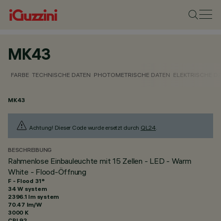
MK43
FARBE
TECHNISCHE DATEN
PHOTOMETRISCHE DATEN
ELEKTRISCHE D
MK43
Achtung! Dieser Code wurde ersetzt durch
QL24
.
BESCHREIBUNG
Rahmenlose Einbauleuchte mit 15 Zellen - LED - Warm
White - Flood-Öffnung
F - Flood 31°
34 W system
2396.1 lm system
70.47 lm/W
3000 K
CRI
92