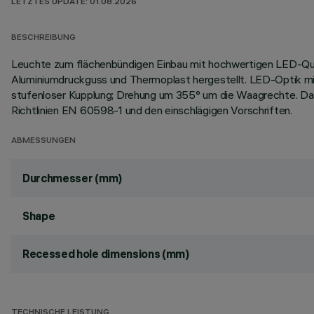
LETZTES UPDATE: 01.08.2026
BESCHREIBUNG
Leuchte zum flächenbündigen Einbau mit hochwertigen LED-Quel
Aluminiumdruckguss und Thermoplast hergestellt. LED-Optik mit
stufenloser Kupplung; Drehung um 355° um die Waagrechte. Das
Richtlinien EN 60598-1 und den einschlägigen Vorschriften.
ABMESSUNGEN
Durchmesser (mm)
Shape
Recessed hole dimensions (mm)
TECHNISCHE LEISTUNG