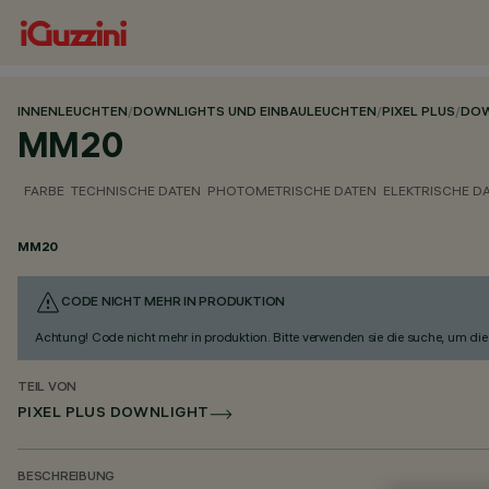
INNENLEUCHTEN
/
DOWNLIGHTS UND EINBAULEUCHTEN
/
PIXEL PLUS
/
DOW
MM20
FARBE
TECHNISCHE DATEN
PHOTOMETRISCHE DATEN
ELEKTRISCHE D
MM20
CODE NICHT MEHR IN PRODUKTION
Achtung! Code nicht mehr in produktion. Bitte verwenden sie die suche, um die 
TEIL VON
PIXEL PLUS DOWNLIGHT
BESCHREIBUNG