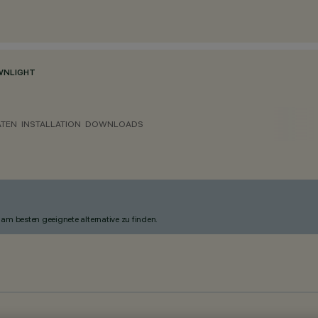
NLIGHT
ATEN
INSTALLATION
DOWNLOADS
am besten geeignete alternative zu finden.