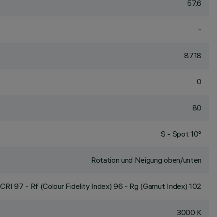
57.6
-
8718
0
80
S - Spot 10°
Rotation und Neigung oben/unten
CRI
97
- Rf (Colour Fidelity Index) 96 - Rg (Gamut Index) 102
3000 K