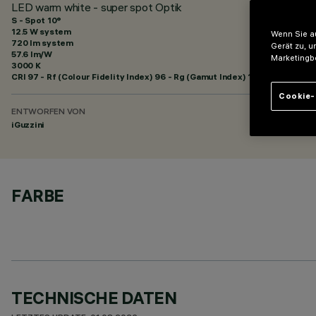
LED warm white - super spot Optik
S - Spot 10°
12.5 W system
Wenn Sie au
720 lm system
Gerät zu, u
57.6 lm/W
Marketingb
3000 K
CRI
97
- Rf (Colour Fidelity Index) 96 - Rg (Gamut Index) 102
Cookie-
ENTWORFEN VON
iGuzzini
FARBE
TECHNISCHE DATEN