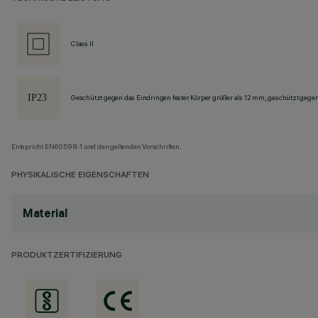
Class II
Geschützt gegen das Eindringen fester Körper größer als 12 mm, geschützt gege
Entspricht EN60598-1 und den geltenden Vorschriften.
PHYSIKALISCHE EIGENSCHAFTEN
Material
PRODUKTZERTIFIZIERUNG