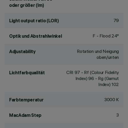
oder größer (lm)
79
Light output ratio (LOR)
F - Flood 24°
Optik und Abstrahlwinkel
Rotation und Neigung
Adjustability
oben/unten
CRI
97
- Rf (Colour Fidelity
Lichtfarbqualität
Index) 96 - Rg (Gamut
Index) 102
3000 K
Farbtemperatur
3
MacAdam Step