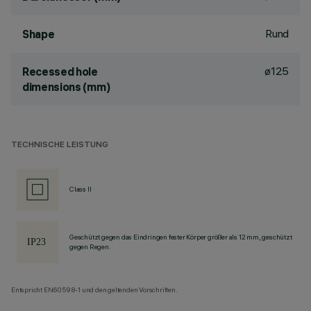
Rund
Shape
ø125
Recessed hole
dimensions (mm)
TECHNISCHE LEISTUNG
Class II
Geschützt gegen das Eindringen fester Körper größer als 12 mm, geschützt
gegen Regen.
Entspricht EN60598-1 und den geltenden Vorschriften.