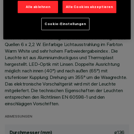
TECHNISCHE DATEN
Alle ablehnen
Alle Cookies akzeptieren
LETZTES UPDATE: 01.08.2026
Cookie-Einstellungen
BESCHREIBUNG
Leuchte zum flächenbündigen Einbau mit hochwertigen LED-
Quellen 6 x 2,2 W. Einfarbige Lichtausstrahlung im Farbton
Warm White und sehr hohem Farbwiedergabeindex . Die
Leuchte ist aus Aluminiumdruckguss und Thermoplast
hergestellt. LED-Optik mit Linsen. Doppelte Ausrichtung
möglich: nach innen (40°) und nach außen (65°) mit
stufenloser Kupplung; Drehung um 355° um die Waagrechte.
Das elektronische Vorschaltgerät wird mit der Leuchte
mitgeliefert. Die technischen Eigenschaften der Leuchten
entsprechen den Richtlinien EN 60598-1 und den
einschlägigen Vorschriften.
ABMESSUNGEN
ø136
Durchmesser (mm)