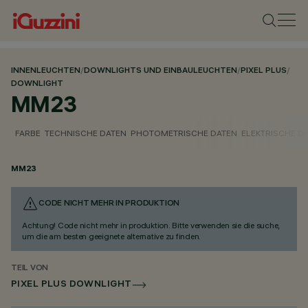
INNENLEUCHTEN
/
DOWNLIGHTS UND EINBAULEUCHTEN
/
PIXEL PLUS
/
DOWNLIGHT
MM23
FARBE
TECHNISCHE DATEN
PHOTOMETRISCHE DATEN
ELEKTRISCHE D
MM23
CODE NICHT MEHR IN PRODUKTION
Achtung! Code nicht mehr in produktion. Bitte verwenden sie die suche,
um die am besten geeignete alternative zu finden.
TEIL VON
PIXEL PLUS DOWNLIGHT