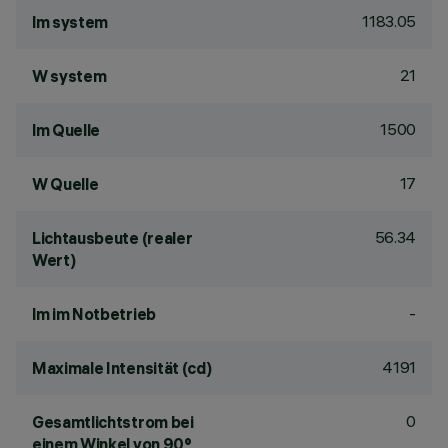
1183.05
lm system
21
W system
1500
lm Quelle
17
W Quelle
56.34
Lichtausbeute (realer
Wert)
-
lm im Notbetrieb
4191
Maximale Intensität (cd)
0
Gesamtlichtstrom bei
einem Winkel von 90°