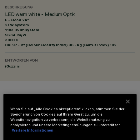
BESCHREIBUNG
LED warm white - Medium Optik
F - Flood 24°
21 W system
1183.05 lm system
56.34 lm/W
3000 K
CRI
97
- Rf (Colour Fidelity Index) 96 - Rg (Gamut Index) 102
ENTWORFEN VON
iGuzzini
FARBE
Wenn Sie auf „Alle Cookies akzeptieren“ klicken, stimmen Sie der
Speicherung von Cookies auf Ihrem Gerät zu, um die
Websitenavigation zu verbessern, die Websitenutzung zu
analysieren und unsere Marketingbemühungen zu unterstützen.
Weitere Informationen