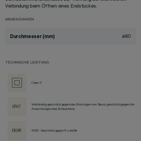
Verbindung beim Öffnen eines Endstückes.
ABMESSUNGEN
ø80
Durchmesser (mm)
TECHNISCHE LEISTUNG
Class II
Vollständig geschützt gegen das Eindringen von Staub, geschützt gegen die
Auswirkungen des Eintauchens.
IK08 - Geschützt gegen 5-j-stöße