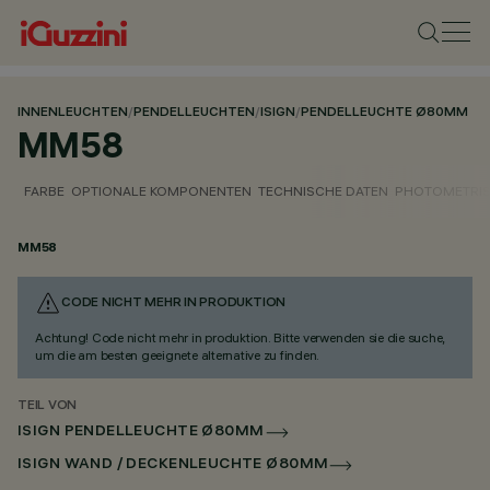
INNENLEUCHTEN
/
PENDELLEUCHTEN
/
ISIGN
/
PENDELLEUCHTE Ø80MM
MM58
FARBE
OPTIONALE KOMPONENTEN
TECHNISCHE DATEN
PHOTOMETRIS
MM58
CODE NICHT MEHR IN PRODUKTION
Achtung! Code nicht mehr in produktion. Bitte verwenden sie die suche,
um die am besten geeignete alternative zu finden.
TEIL VON
ISIGN PENDELLEUCHTE Ø80MM
ISIGN WAND / DECKENLEUCHTE Ø80MM