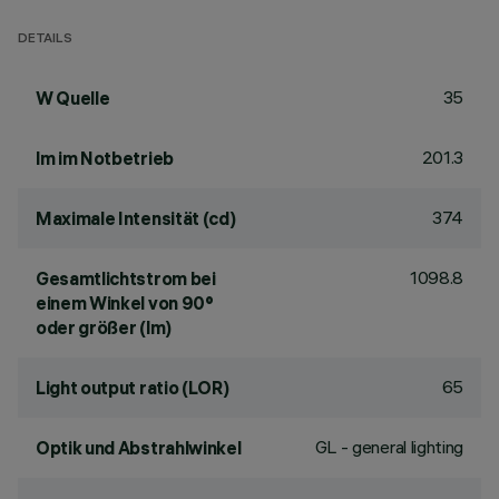
DETAILS
35
W Quelle
201.3
lm im Notbetrieb
374
Maximale Intensität (cd)
1098.8
Gesamtlichtstrom bei
einem Winkel von 90°
oder größer (lm)
65
Light output ratio (LOR)
GL - general lighting
Optik und Abstrahlwinkel