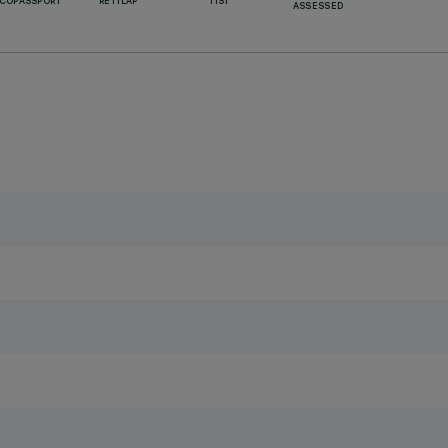
ECOPASSPORT
RETILAP
TISI
ASSESSED