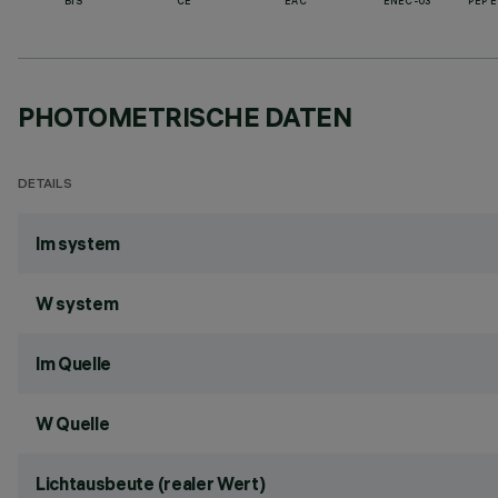
BIS
CE
EAC
ENEC-03
PEP 
PHOTOMETRISCHE DATEN
DETAILS
lm system
W system
lm Quelle
W Quelle
Lichtausbeute (realer Wert)