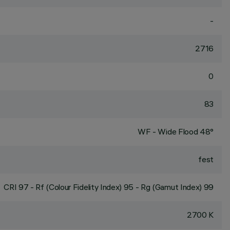
-
2716
0
83
WF - Wide Flood 48°
fest
CRI
97
- Rf (Colour Fidelity Index) 95 - Rg (Gamut Index) 99
2700 K