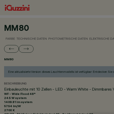
MM80
FARBE
TECHNISCHE DATEN
PHOTOMETRISCHE DATEN
ELEKTRISCHE D
MM80
Eine aktualisierte Version dieses Leuchtenmodells ist verfügbar: Entdecken Sie
BESCHREIBUNG
Einbauleuchte mit 10 Zellen - LED - Warm White - Dimmbares Vo
WF - Wide Flood 48°
24.5 W system
1409.81 lm system
57.54 lm/W
2700 K