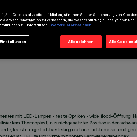
f „Alle Cookies akzeptieren“ klicken, stimmen Sie der Speicherung von Cookies
m die Websitenavigation zu verbessern, die Websitenutzung zu analysieren und 
emühungen zu unterstützen.
Weitere Informationen
Einstellungen
Alle ablehnen
Alle Cookies 
lementen mit LED-Lampen - feste Optiken - wide flood-Öffnung. H
isiertem Thermoplast, in zurückgesetzter Position in den schwarz
nierte, kreisförmige Lichtverteilung und eine Lichtemission mit ger
chlossen ist. LED Warm White mit hohem Farbwiedergabeindex.