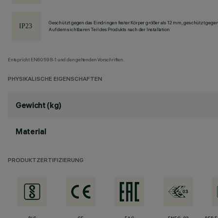
Geschützt gegen das Eindringen fester Körper größer als 12 mm, geschützt gege
Auf dem sichtbaren Teil des Produkts nach der Installation
Entspricht EN60598-1 und den geltenden Vorschriften.
PHYSIKALISCHE EIGENSCHAFTEN
Gewicht (kg)
Material
PRODUKTZERTIFIZIERUNG