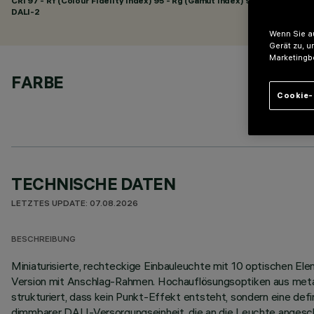
CRI
97
- Rf (Colour Fidelity Index) 95 - Rg (Gamut Index) 99
DALI-2
Wenn Sie au
Gerät zu, u
Marketingb
FARBE
Cookie-
TECHNISCHE DATEN
LETZTES UPDATE: 07.08.2026
BESCHREIBUNG
Miniaturisierte, rechteckige Einbauleuchte mit 10 optischen E
Version mit Anschlag-Rahmen. Hochauflösungsoptiken aus metall
strukturiert, dass kein Punkt-Effekt entsteht, sondern eine defi
dimmbarer DALI-Versorgungseinheit, die an die Leuchte anges