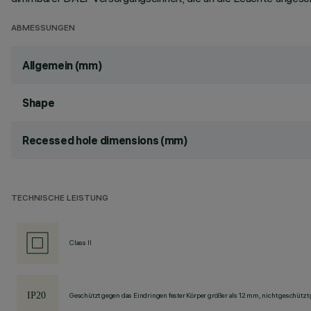
ABMESSUNGEN
Allgemein (mm)
Shape
Recessed hole dimensions (mm)
TECHNISCHE LEISTUNG
Class II
Geschützt gegen das Eindringen fester Körper größer als 12 mm, nicht geschützt