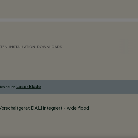
ATEN
INSTALLATION
DOWNLOADS
Laser Blade
 den neuen
.
rschaltgerät DALI integriert - wide flood