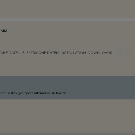
6MM
CHE DATEN
ELEKTRISCHE DATEN
INSTALLATION
DOWNLOADS
am besten geeignete alternative zu finden.