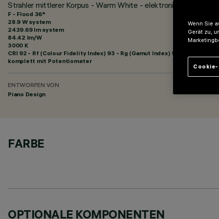
Strahler mittlerer Korpus - Warm White - elektronisches Vorsc
F - Flood 36°
28.9 W system
Wenn Sie au
2439.69 lm system
Gerät zu, u
84.42 lm/W
Marketingb
3000 K
CRI
92
- Rf (Colour Fidelity Index) 93 - Rg (Gamut Index) 99
komplett mit Potentiometer
Cookie-
ENTWORFEN VON
Piano Design
FARBE
OPTIONALE KOMPONENTEN