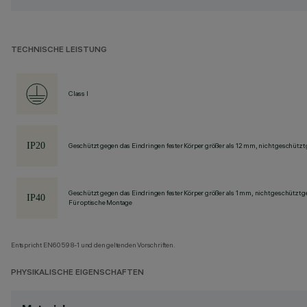
TECHNISCHE LEISTUNG
Class I
Geschützt gegen das Eindringen fester Körper größer als 12 mm, nicht geschützt
Geschützt gegen das Eindringen fester Körper größer als 1 mm, nicht geschützt 
Für optische Montage
Entspricht EN60598-1 und den geltenden Vorschriften.
PHYSIKALISCHE EIGENSCHAFTEN