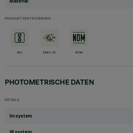
Material
PRODUKTZERTIFIZIERUNG
BIS
ENEC-03
NOM
PHOTOMETRISCHE DATEN
DETAILS
lm system
W system