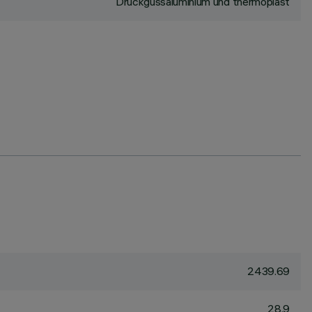
Druckgussaluminium und thermoplast
2439.69
28.9