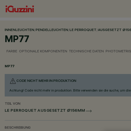
INNENLEUCHTEN
/
PENDELLEUCHTEN
/
LE PERROQUET
/
AUSGESETZT Ø15
MP77
FARBE
OPTIONALE KOMPONENTEN
TECHNISCHE DATEN
PHOTOMETRIS
MP77
CODE NICHT MEHR IN PRODUKTION
Achtung! Code nicht mehr in produktion. Bitte verwenden sie die suche, um die 
TEIL VON
LE PERROQUET AUSGESETZT Ø156MM
BESCHREIBUNG