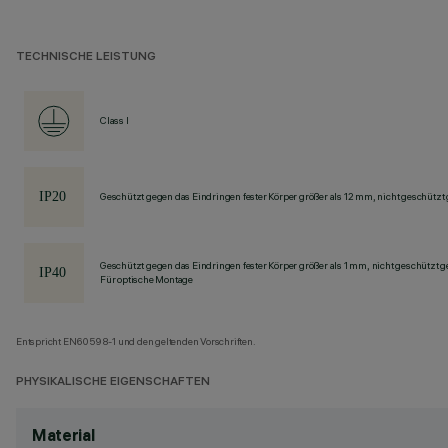
TECHNISCHE LEISTUNG
Class I
Geschützt gegen das Eindringen fester Körper größer als 12 mm, nicht geschützt
Geschützt gegen das Eindringen fester Körper größer als 1 mm, nicht geschützt 
Für optische Montage
Entspricht EN60598-1 und den geltenden Vorschriften.
PHYSIKALISCHE EIGENSCHAFTEN
Material