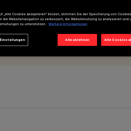
ltgerät - Wide-Flood-Optik
f „Alle Cookies akzeptieren“ klicken, stimmen Sie der Speicherung von Cookies
m die Websitenavigation zu verbessern, die Websitenutzung zu analysieren und 
emühungen zu unterstützen.
Weitere Informationen
Einstellungen
Alle ablehnen
Alle Cookies 