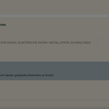
2MM
CHE DATEN
ELEKTRISCHE DATEN
INSTALLATION
DOWNLOADS
am besten geeignete alternative zu finden.