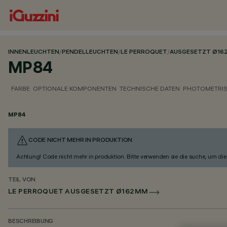
INNENLEUCHTEN
/
PENDELLEUCHTEN
/
LE PERROQUET
/
AUSGESETZT Ø16
MP84
FARBE
OPTIONALE KOMPONENTEN
TECHNISCHE DATEN
PHOTOMETRIS
MP84
CODE NICHT MEHR IN PRODUKTION
Achtung! Code nicht mehr in produktion. Bitte verwenden sie die suche, um die 
TEIL VON
LE PERROQUET AUSGESETZT Ø162MM
BESCHREIBUNG