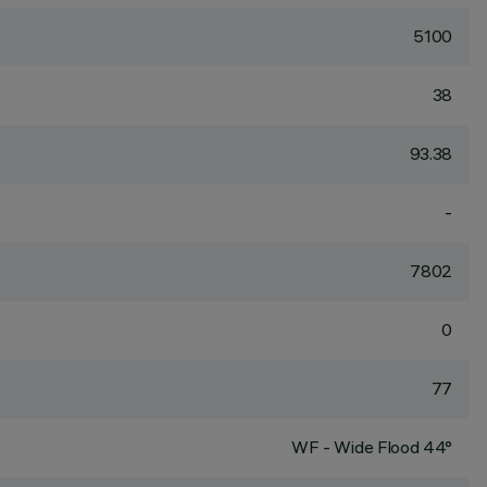
5100
38
93.38
-
7802
0
77
WF - Wide Flood 44°