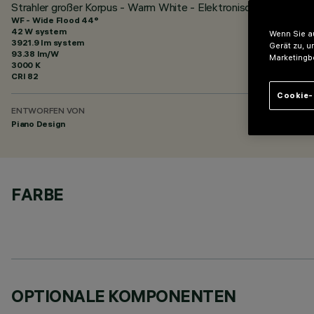
Strahler großer Korpus - Warm White - Elektronisches Vorscha
WF - Wide Flood 44°
42 W system
Wenn Sie au
3921.9 lm system
Gerät zu, u
93.38 lm/W
Marketingb
3000 K
CRI
82
Cookie-
ENTWORFEN VON
Piano Design
FARBE
OPTIONALE KOMPONENTEN