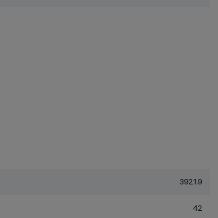
3921.9
42