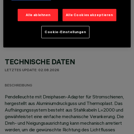
Alle ablehnen
Alle Cookies akzeptieren
OPTIONALE KOMPONENTEN
Cookie-Einstellungen
TECHNISCHE DATEN
LETZTES UPDATE: 02.08.2026
BESCHREIBUNG
Pendelleuchte mit Dreiphasen-Adapter für Stromschienen,
hergestellt aus Aluminiumdruckguss und Thermoplast. Das
Aufhängungssystem besteht aus Stahlkabeln L=2000 und
gewährleistet eine einfache mechanische Verankerung. Die
Dreh- und Neigungsausrichtung kann mechanisch arretiert
werden, um die gewünschte Richtung des Lichtflusses