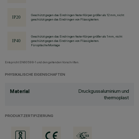
Geschützt gegen das Eindringen fester Körper größer als 12 mm, nicht
geschützt gegen das Eindringen von Flüssigkeiten.
Geschützt gegen das Eindringen fester Körper größer als 1 mm, nicht
geschützt gegen das Eindringen von Flüssigkeiten.
Für optische Montage
Entspricht EN60598-1 und den geltenden Vorschriften.
PHYSIKALISCHE EIGENSCHAFTEN
Druckgussaluminium und
Material
thermoplast
PRODUKTZERTIFIZIERUNG