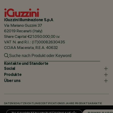
iGuzzini illuminazione S.p.A
Via Mariano Guzzini 37
62019 Recanati (Italy)
Share Capital €21.050.000,00 i.v.
VAT N. and R.I. : (IT)00082630435
CCIAA Macerata, R.E.A. 40632
Kontakte und Standorte
Social
Produkte
Über uns
DATENSCHUTZRICHTLINIE
CERTIFICATIONS
5 JAHRE PRODUKTGARANTIE
HINWEISGEBERSYSTEM
COOKIE POLICY
ACCESSIBILITY STATEMENT