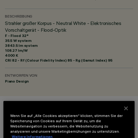
BESCHREIBUNG
Strahler großer Korpus - Neutral White - Elektronisches
Vorschaltgerät - Flood-Optik
F - Flood 32°
35.5 W system
3843.5 lm system
108.27 lm/W
4000 K
CRI
82
- Rf (Colour Fidelity Index) 85 - Rg (Gamut Index) 95
ENTWORFEN VON
Piano Design
FARBE
Wenn Sie auf „Alle Cookies akzeptieren“ klicken, stimmen Sie der
Speicherung von Cookies auf Ihrem Gerät zu, um die
Websitenavigation zu verbessern, die Websitenutzung zu
analysieren und unsere Marketingbemühungen zu unterstützen.
Weitere Informationen