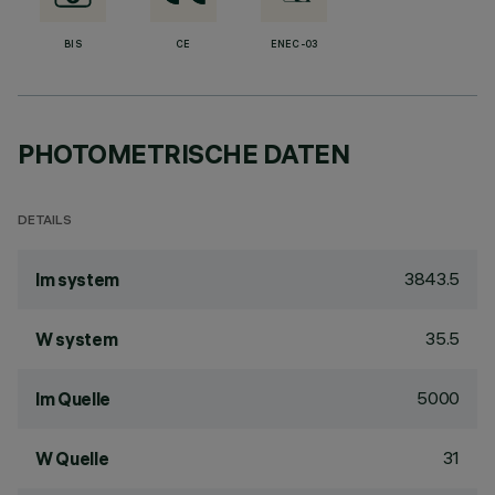
BIS
CE
ENEC-03
PHOTOMETRISCHE DATEN
DETAILS
3843.5
lm system
35.5
W system
5000
lm Quelle
31
W Quelle