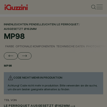
INNENLEUCHTEN
/
PENDELLEUCHTEN
/
LE PERROQUET
/
AUSGESETZT Ø162MM
MP98
FARBE
OPTIONALE KOMPONENTEN
TECHNISCHE DATEN
PHOTOMETRIS
MP98
CODE NICHT MEHR IN PRODUKTION
Achtung! Code nicht mehr in produktion. Bitte verwenden sie die suche,
um die am besten geeignete alternative zu finden.
TEIL VON
LE PERROQUET AUSGESETZT Ø162MM