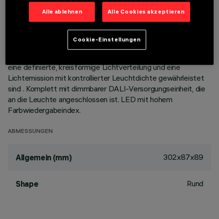
Korpus aus Aluminiumdruckguss mit 10 Zellen sieht die
Alle ablehnen
Alle Cookies akzeptieren
Möglichkeit vor, die Lichtemission mit einer Schwenkung von
+/- 30° auszurichten. Hochauflösungsoptiken aus
metallisiertem Thermoplast, in zurückgesetzter Position in
Cookie-Einstellungen
den schwarzen Blendschutz integriert; das optische System
ist so strukturiert, dass kein Punkt-Effekt entsteht, sondern
eine definierte, kreisförmige Lichtverteilung und eine
Lichtemission mit kontrollierter Leuchtdichte gewährleistet
sind . Komplett mit dimmbarer DALI-Versorgungseinheit, die
an die Leuchte angeschlossen ist. LED mit hohem
Farbwiedergabeindex.
ABMESSUNGEN
302x87x89
Allgemein (mm)
Rund
Shape