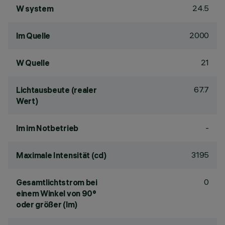
24.5
W system
2000
lm Quelle
21
W Quelle
67.7
Lichtausbeute (realer
Wert)
-
lm im Notbetrieb
3195
Maximale Intensität (cd)
0
Gesamtlichtstrom bei
einem Winkel von 90°
oder größer (lm)