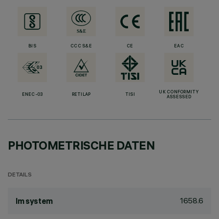
BIS
CCC S&E
CE
EAC
UK CONFORMITY
ENEC-03
RETILAP
TISI
ASSESSED
PHOTOMETRISCHE DATEN
DETAILS
1658.6
lm system