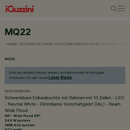
MQ22
FARBE
TECHNISCHE DATEN
PHOTOMETRISCHE DATEN
ELEKTRISCHE D
MQ22
Eine aktualisierte Version dieses Leuchtenmodells ist verfügbar:
Laser Blade
Entdecken Sie den neuen
.
BESCHREIBUNG
Schwenkbare Einbauleuchte mit Rahmen mit 10 Zellen - LED
- Neutral White - Dimmbares Vorschaltgerät DALI - Beam
Wide Flood
WF - Wide Flood 48°
24.5 W system
1658.6 lm system
67.7 lm/W