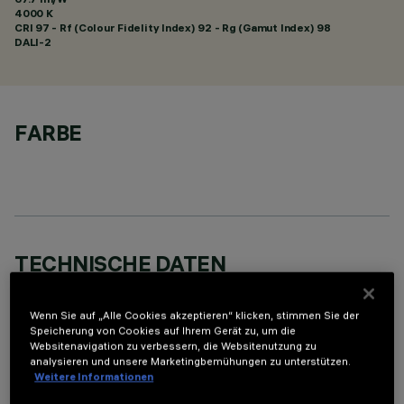
4000 K
CRI
97
- Rf (Colour Fidelity Index) 92 - Rg (Gamut Index) 98
DALI-2
FARBE
TECHNISCHE DATEN
LETZTES UPDATE: 07.08.2026
Wenn Sie auf „Alle Cookies akzeptieren“ klicken, stimmen Sie der
Speicherung von Cookies auf Ihrem Gerät zu, um die
BESCHREIBUNG
Websitenavigation zu verbessern, die Websitenutzung zu
analysieren und unsere Marketingbemühungen zu unterstützen.
Rechteckige Einbauleuchte mit LED. Strukturgehäuse aus
Weitere Informationen
profiliertem Stahlblech mit Anschlag-Außenrand. Der lineare