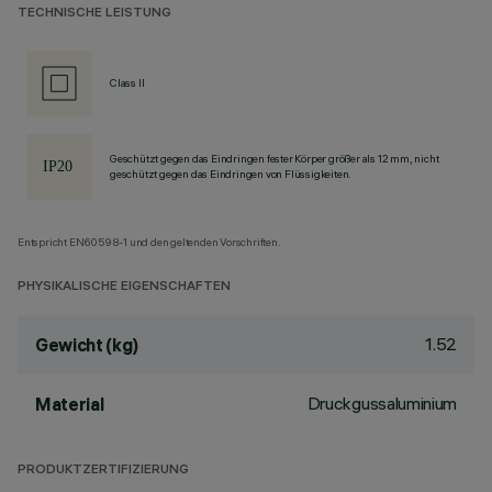
TECHNISCHE LEISTUNG
Class II
Geschützt gegen das Eindringen fester Körper größer als 12 mm, nicht
geschützt gegen das Eindringen von Flüssigkeiten.
Entspricht EN60598-1 und den geltenden Vorschriften.
PHYSIKALISCHE EIGENSCHAFTEN
1.52
Gewicht (kg)
Druckgussaluminium
Material
PRODUKTZERTIFIZIERUNG