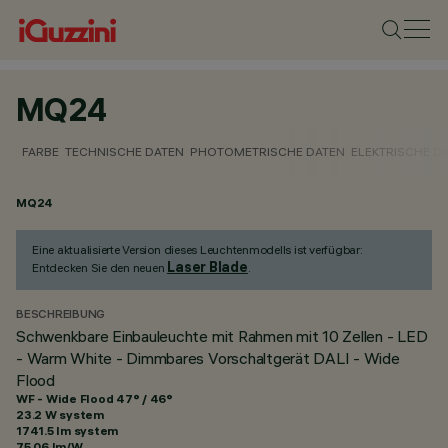
MQ24
FARBE
TECHNISCHE DATEN
PHOTOMETRISCHE DATEN
ELEKTRISCHE D
MQ24
Eine aktualisierte Version dieses Leuchtenmodells ist verfügbar:
Laser Blade
Entdecken Sie den neuen
.
BESCHREIBUNG
Schwenkbare Einbauleuchte mit Rahmen mit 10 Zellen - LED
- Warm White - Dimmbares Vorschaltgerät DALI - Wide
Flood
WF - Wide Flood 47° / 46°
23.2 W system
1741.5 lm system
75.06 lm/W