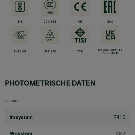
BIS
CCC S&E
CE
EAC
UK CONFORMITY
ENEC-03
RETILAP
TISI
ASSESSED
PHOTOMETRISCHE DATEN
DETAILS
1741.5
lm system
23.2
W system