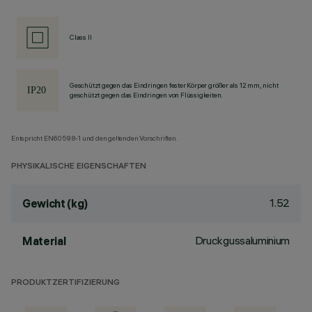
Class II
Geschützt gegen das Eindringen fester Körper größer als 12 mm, nicht
geschützt gegen das Eindringen von Flüssigkeiten.
Entspricht EN60598-1 und den geltenden Vorschriften.
PHYSIKALISCHE EIGENSCHAFTEN
1.52
Gewicht (kg)
Druckgussaluminium
Material
PRODUKTZERTIFIZIERUNG