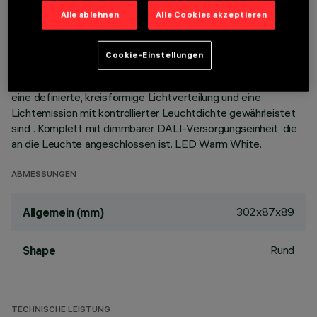
Korpus aus Aluminiumdruckguss mit 10 Zellen sieht die
Alle ablehnen
Alle Cookies akzeptieren
Möglichkeit vor, die Lichtemission mit einer Schwenkung von
+/- 30° auszurichten. Hochauflösungsoptiken aus
metallisiertem Thermoplast, in zurückgesetzter Position in
Cookie-Einstellungen
den schwarzen Blendschutz integriert; das optische System
ist so strukturiert, dass kein Punkt-Effekt entsteht, sondern
eine definierte, kreisförmige Lichtverteilung und eine
Lichtemission mit kontrollierter Leuchtdichte gewährleistet
sind . Komplett mit dimmbarer DALI-Versorgungseinheit, die
an die Leuchte angeschlossen ist. LED Warm White.
ABMESSUNGEN
302x87x89
Allgemein (mm)
Rund
Shape
TECHNISCHE LEISTUNG