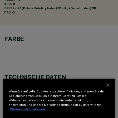
3000 K
CRI
92
- Rf (Colour Fidelity Index) 91 - Rg (Gamut Index) 98
DALI-2
FARBE
TECHNISCHE DATEN
LETZTES UPDATE: 07.08.2026
Wenn Sie auf „Alle Cookies akzeptieren“ klicken, stimmen Sie der
Speicherung von Cookies auf Ihrem Gerät zu, um die
BESCHREIBUNG
Websitenavigation zu verbessern, die Websitenutzung zu
analysieren und unsere Marketingbemühungen zu unterstützen.
Rechteckige Einbauleuchte mit LED. Strukturgehäuse aus
Weitere Informationen
profiliertem Stahlblech mit Anschlag-Außenrand. der lineare